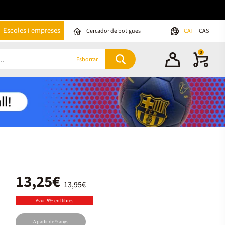
Escoles i empreses
Cercador de botigues
CAT
CAS
0
Esborrar
13,25€
13,95€
Avui -5% en llibres
A partir de 9 anys