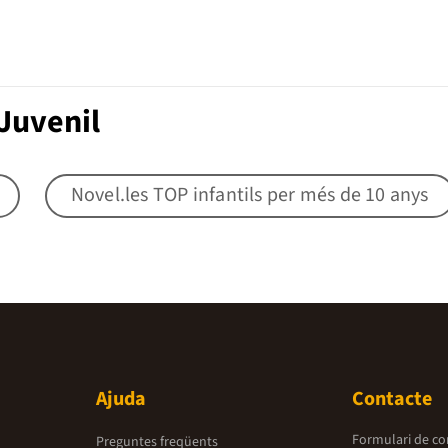
Juvenil
Novel.les TOP infantils per més de 10 anys
Ajuda
Contacte
Formulari de co
Preguntes freqüents