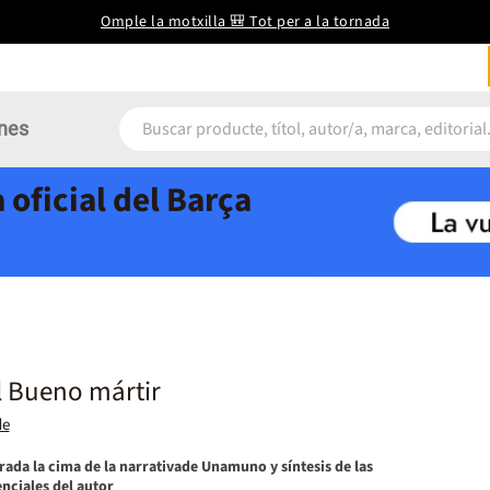
Omple la motxilla 🎒 Tot per a la tornada
nes
 oficial del Barça
 Bueno mártir
de
ada la cima de la narrativade Unamuno y síntesis de las
nciales del autor