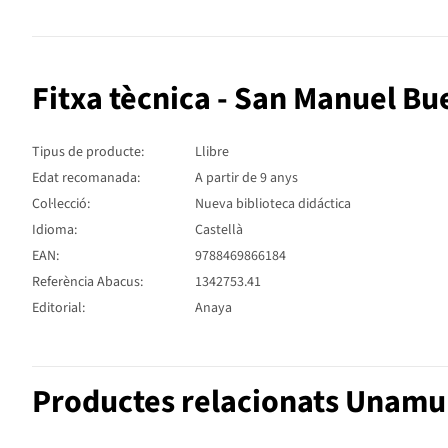
Fitxa tècnica - San Manuel Bu
Tipus de producte:
Llibre
Edat recomanada:
A partir de 9 anys
Col·lecció:
Nueva biblioteca didáctica
Idioma:
Castellà
EAN:
9788469866184
Referència Abacus:
1342753.41
Editorial:
Anaya
Productes relacionats Unamu