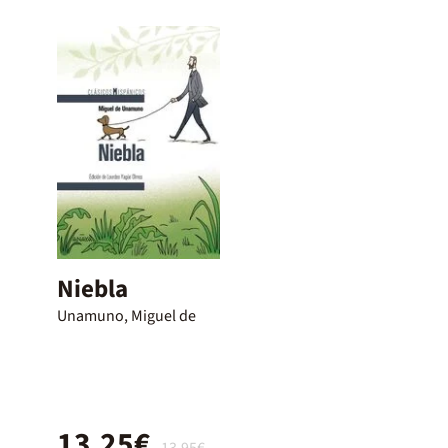
Niebla
Unamuno, Miguel de
13,25€
13,95€