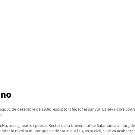
uno
a, 31 de desembre de 1936), escriptor i filòsof espanyol. La seva obra conre
a.
l·la, assaig, teatre i poesia. Rector de la Universitat de Salamanca al llarg d
dar la revolta militar que va donar inici a la guerra civil, si bé va acabar r