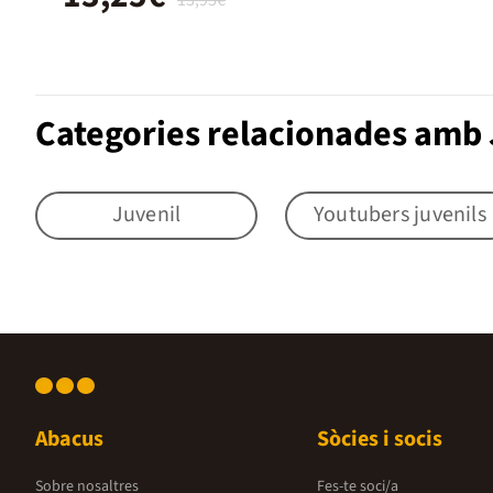
Categories relacionades amb 
Juvenil
Youtubers juvenils
Abacus
Sòcies i socis
Sobre nosaltres
Fes-te soci/a