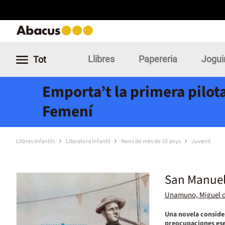
Llibres
Papereria
Jogui
Tot
Emporta’t la primera pilota
Femení
Llibres Infantils
Literatura infantil
Nens de més de 10 anys
Juvenil
San Manuel
Unamuno, Miguel 
Una novela consider
preocupaciones ese