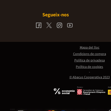
Segueix-nos
Mapa del lloc
Condicions de compra
Política de privadesa
Política de cookies
© Abacus Cooperativa 2023
Promou:
Amb 