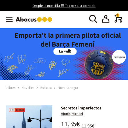
Omple la motxilla 🎒 Tot per a la tornada
0
Emporta’t la primera pilota oficial
del Barça Femení
Llibres
Novel·les
Butxaca
Novel·la negra
Secretos imperfectos
Hjorth, Michael
11,35€
11,95€