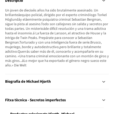
Descripció
Un joven de dieciséis años ha sido brutalmente asesinado. Un
brillanteáequipo policial, dirigido por el experto criminólogo Torkel
Höglundáy eláeminente psiquiatra criminal Sebastian Bergman,
sigue la pista al asesino.Todo son callejones sin salida y secretos por
todas partes. Un misterioáde difícil resolución y una trama adictiva
hasta el insomnio.á La fuerza de Larsson, el atractivo de House y la
intriga de Twin Peaks. Prepárate para conocer a Sebastian
Bergman.Torturado y con una inteligencia fuera de serie.Brusco,
mujeriego, borde y autodestructivo,pero brillante y totalmente
adictivo:Querrás saber más de él, conocerlo y acompañarle en su
camino. «Una trama criminal emocionante con un montón de giros y
más giros...áLo mejor que ha exportado el género negro sueco este
año.» Die Welt
Biografia de Michael Hjorth
Fitxa tècnica - Secretos imperfectos