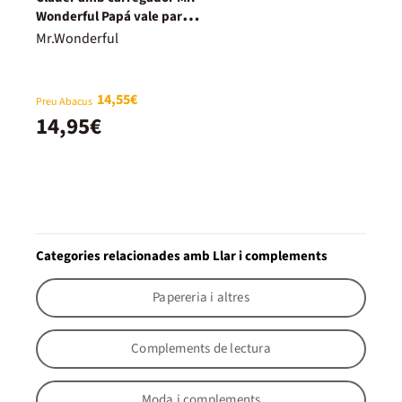
Wonderful Papá vale para
todo
Mr.Wonderful
14,55€
Preu Abacus
14,95€
Categories relacionades amb Llar i complements
Papereria i altres
Complements de lectura
Moda i complements