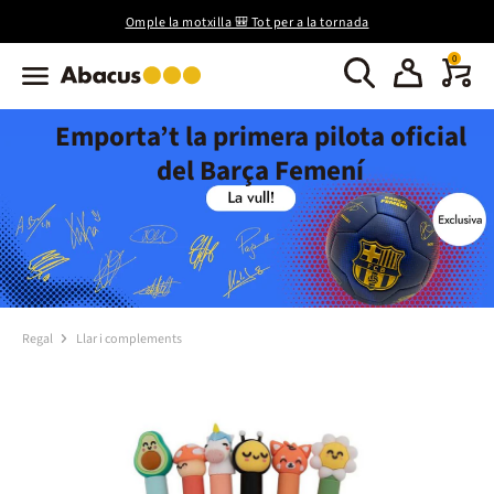
Omple la motxilla 🎒 Tot per a la tornada
0
Emporta’t la primera pilota oficial
del Barça Femení
Regal
Llar i complements