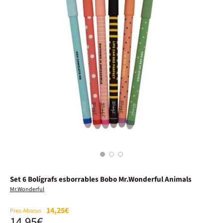
1
2
3
Set 6 Bolígrafs esborrables Bobo Mr.Wonderful Animals
Mr.Wonderful
14,25€
Preu Abacus
14,95€