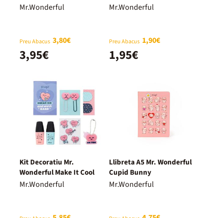
Bunny
Bunny
Mr.Wonderful
Mr.Wonderful
3,80€
1,90€
Preu Abacus
Preu Abacus
3,95€
1,95€
Kit Decoratiu Mr.
Llibreta A5 Mr. Wonderful
Wonderful Make It Cool
Cupid Bunny
Mr.Wonderful
Mr.Wonderful
5,85€
4,75€