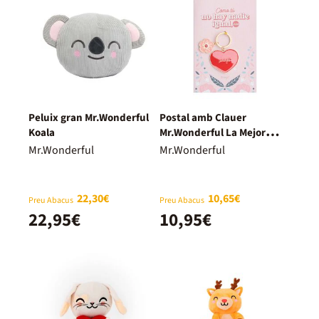
Peluix gran Mr.Wonderful
Postal amb Clauer
Koala
Mr.Wonderful La Mejor
Mamá
Mr.Wonderful
Mr.Wonderful
22,30€
10,65€
Preu Abacus
Preu Abacus
22,95€
10,95€