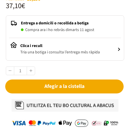
37,10€
Entrega a domicili o recollida a botiga
Compra ara i ho rebràs dimarts 11 agost
Clica i recull
Tria una botiga i consulta l’entrega més ràpida
Afegir a la cistella