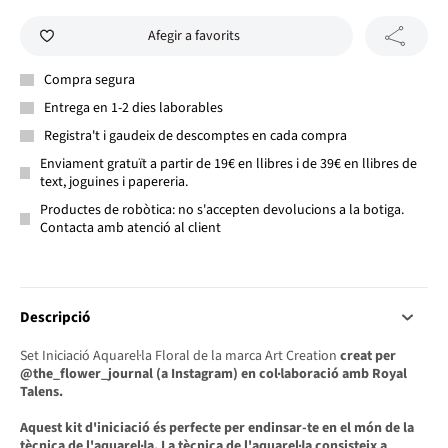
Afegir a favorits
Compra segura
Entrega en 1-2 dies laborables
Registra't i gaudeix de descomptes en cada compra
Enviament gratuït a partir de 19€ en llibres i de 39€ en llibres de
text, joguines i papereria.
Productes de robòtica: no s'accepten devolucions a la botiga.
Contacta amb atenció al client
Descripció
Set Iniciació Aquarel·la Floral de la marca Art Creation
creat per
@the_flower_journal (a Instagram) en col·laboració amb Royal
Talens
.
Aquest kit d'iniciació és perfecte per endinsar-te en el món de la
tècnica de l'aquarel·la. La tècnica de l'aquarel·la consisteix a