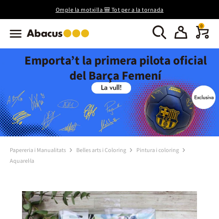
Omple la motxilla 🎒 Tot per a la tornada
0
Emporta’t la primera pilota oficial
del Barça Femení
Papereria i Manualitats
Belles arts i Coloring
Pintura i coloring
Aquarel·la