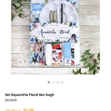
1
2
3
4
Set Aquarel·la Floral Van Gogh
Van Gogh
35,25€
Preu Abacus