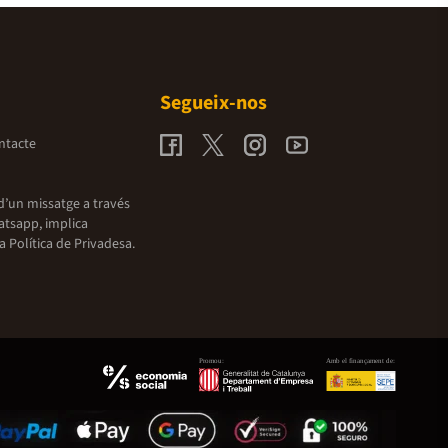
Segueix-nos
ntacte
d’un missatge a través
atsapp, implica
la
Política de Privadesa.
Promou:
Amb el finançament de: