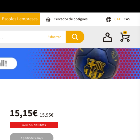
Escoles i empreses
Cercador de botigues
CAT
CAS
0
Esborrar
15,15€
15,95€
Avui -5% en llibres
A partir de 5 anys