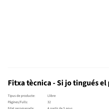
Fitxa tècnica - Si jo tingués e
Tipus de producte:
Llibre
Pàgines/Fulls:
32
Edat recomanada:
A partir de 5 anys