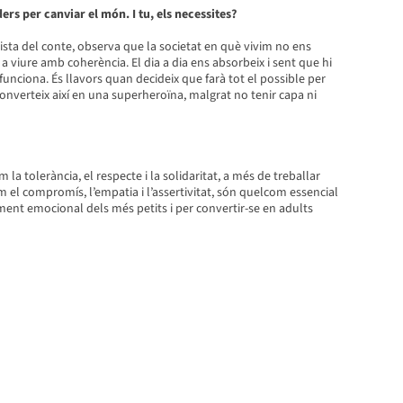
rs per canviar el món. I tu, els necessites?
ista del conte, observa que la societat en què vivim no ens
i a viure amb coherència. El dia a dia ens absorbeix i sent que hi
nciona. És llavors quan decideix que farà tot el possible per
converteix així en una superheroïna, malgrat no tenir capa ni
m la tolerància, el respecte i la solidaritat, a més de treballar
om el compromís, l’empatia i l’assertivitat, són quelcom essencial
ent emocional dels més petits i per convertir-se en adults