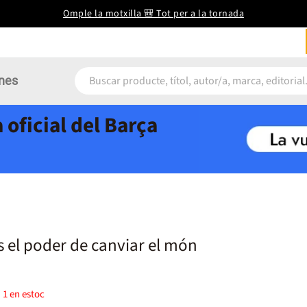
Omple la motxilla 🎒 Tot per a la tornada
nes
 oficial del Barça
és el poder de canviar el món
)
1
en estoc