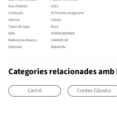
Any d'edició:
2023
Col·lecció:
El Planeta imaginario
Idioma:
Català
Tipus de tapa:
Dura
EAN:
9788419904669
Referència Abacus:
1464005.88
Editorial:
Babidi-Bú
Categories relacionades amb 
Cartró
Contes Clàssics