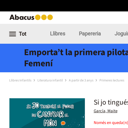
Llibres
Papereria
Jogui
Tot
Emporta’t la primera pilota
Femení
Llibres Infantils
Literatura infantil
A partir de 3 anys
Primeres lectures
Si jo tingu
García, Maite
Només en queda(n