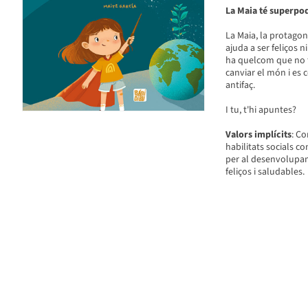
La Maia té superpode
La Maia, la protagon
ajuda a ser feliços n
ha quelcom que no fu
canviar el món i es 
antifaç.
I tu, t'hi apuntes?
Valors implícits
: Co
habilitats socials c
per al desenvolupam
feliços i saludables.