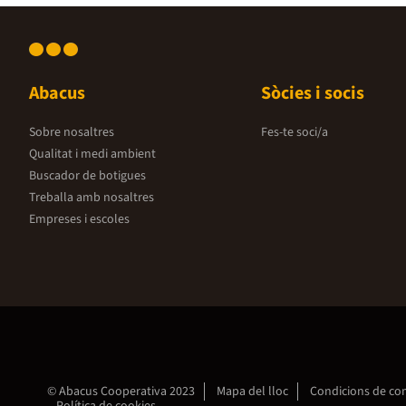
Abacus
Sòcies i socis
Sobre nosaltres
Fes-te soci/a
Qualitat i medi ambient
Buscador de botigues
Treballa amb nosaltres
Empreses i escoles
© Abacus Cooperativa 2023
Mapa del lloc
Condicions de c
Política de cookies