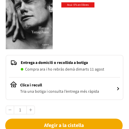
Avui -5% en llibres
Entrega a domicili o recollida a botiga
Compra ara i ho rebràs demà dimarts 11 agost
Clica i recull
Tria una botiga i consulta l’entrega més ràpida
Afegir a la cistella