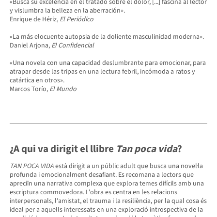
«Busca su excelencia en el tratado sobre el dolor, [...] fascina al lector
y vislumbra la belleza en la aberración».
Enrique de Hériz,
El Periódico
«La más elocuente autopsia de la doliente masculinidad moderna».
Daniel Arjona,
El Confidencial
«Una novela con una capacidad deslumbrante para emocionar, para
atrapar desde las tripas en una lectura febril, incómoda a ratos y
catártica en otros».
Marcos Torío,
El Mundo
¿A qui va dirigit el llibre
Tan poca vida
?
TAN POCA VIDA
està dirigit a un públic adult que busca una novel·la
profunda i emocionalment desafiant. Es recomana a lectors que
apreciïn una narrativa complexa que explora temes difícils amb una
escriptura commovedora. L'obra es centra en les relacions
interpersonals, l'amistat, el trauma i la resiliència, per la qual cosa és
ideal per a aquells interessats en una exploració introspectiva de la