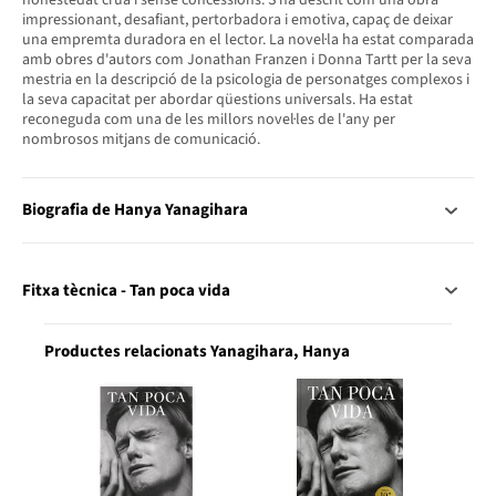
honestedat crua i sense concessions. S'ha descrit com una obra
impressionant, desafiant, pertorbadora i emotiva, capaç de deixar
una empremta duradora en el lector. La novel·la ha estat comparada
amb obres d'autors com Jonathan Franzen i Donna Tartt per la seva
mestria en la descripció de la psicologia de personatges complexos i
la seva capacitat per abordar qüestions universals. Ha estat
reconeguda com una de les millors novel·les de l'any per
nombrosos mitjans de comunicació.
Biografia de Hanya Yanagihara
Fitxa tècnica - Tan poca vida
Productes relacionats Yanagihara, Hanya