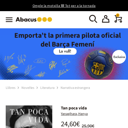
Omple la motxilla 🎒 Tot per a la tornada
0
Emporta’t la primera pilota oficial
del Barça Femení
Llibres
Novel·les
Literatura
Narrativa estrangera
Tan poca vida
Yanagihara, Hanya
24,60€
25,90€