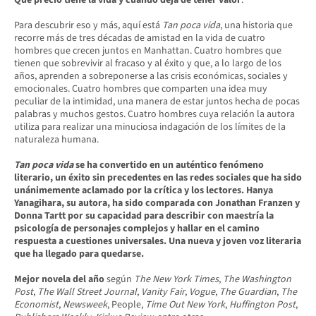
Para descubrir eso y más, aquí está
Tan poca vida
, una historia que
recorre más de tres décadas de amistad en la vida de cuatro
hombres que crecen juntos en Manhattan. Cuatro hombres que
tienen que sobrevivir al fracaso y al éxito y que, a lo largo de los
años, aprenden a sobreponerse a las crisis económicas, sociales y
emocionales. Cuatro hombres que comparten una idea muy
peculiar de la intimidad, una manera de estar juntos hecha de pocas
palabras y muchos gestos. Cuatro hombres cuya relación la autora
utiliza para realizar una minuciosa indagación de los límites de la
naturaleza humana.
Tan poca vida
se ha convertido en un auténtico fenómeno
literario, un éxito sin precedentes en las redes sociales que ha sido
unánimemente aclamado por la crítica y los lectores. Hanya
Yanagihara, su autora, ha sido comparada con Jonathan Franzen y
Donna Tartt por su capacidad para describir con maestría la
psicología de personajes complejos y hallar en el camino
respuesta a cuestiones universales. Una nueva y joven voz literaria
que ha llegado para quedarse.
Mejor novela del año
según
The New York Times
,
The Washington
Post
,
The Wall Street Journal
,
Vanity Fair
,
Vogue
,
The Guardian
,
The
Economist
,
Newsweek
, People,
Time Out New York
,
Huffington Post
,