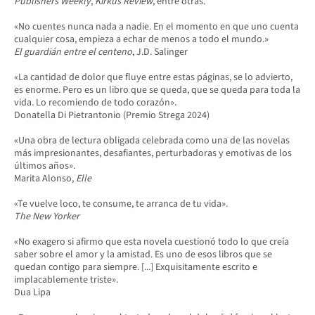
Publishers Weekly
,
Kirkus Review
, entre otras.
«No cuentes nunca nada a nadie. En el momento en que uno cuenta
cualquier cosa, empieza a echar de menos a todo el mundo.»
El guardián entre el centeno
, J.D. Salinger
«La cantidad de dolor que fluye entre estas páginas, se lo advierto,
es enorme. Pero es un libro que se queda, que se queda para toda la
vida. Lo recomiendo de todo corazón».
Donatella Di Pietrantonio (Premio Strega 2024)
«Una obra de lectura obligada celebrada como una de las novelas
más impresionantes, desafiantes, perturbadoras y emotivas de los
últimos años».
Marita Alonso,
Elle
«Te vuelve loco, te consume, te arranca de tu vida».
The New Yorker
«No exagero si afirmo que esta novela cuestionó todo lo que creía
saber sobre el amor y la amistad. Es uno de esos libros que se
quedan contigo para siempre. [...] Exquisitamente escrito e
implacablemente triste».
Dua Lipa