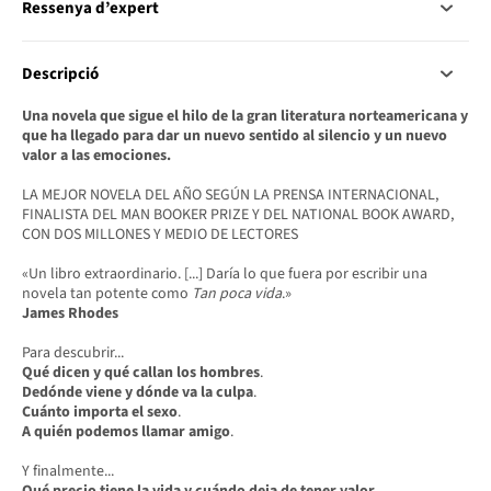
Ressenya d’expert
Descripció
Una novela que sigue el hilo de la gran literatura norteamericana y
que ha llegado para dar un nuevo sentido al silencio y un nuevo
valor a las emociones.
LA MEJOR NOVELA DEL AÑO SEGÚN LA PRENSA INTERNACIONAL,
FINALISTA DEL MAN BOOKER PRIZE Y DEL NATIONAL BOOK AWARD,
CON DOS MILLONES Y MEDIO DE LECTORES
«Un libro extraordinario. [...] Daría lo que fuera por escribir una
novela tan potente como
Tan poca vida
.»
James Rhodes
Para descubrir...
Qué dicen y qué callan los hombres
.
Dedónde viene y dónde va la culpa
.
Cuánto importa el sexo
.
A quién podemos llamar amigo
.
Y finalmente...
Qué precio tiene la vida y cuándo deja de tener valor
.