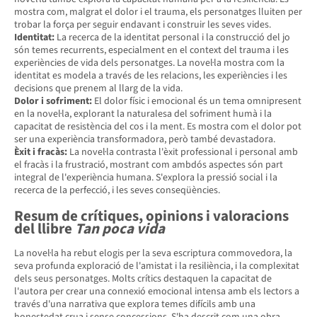
mostra com, malgrat el dolor i el trauma, els personatges lluiten per
trobar la força per seguir endavant i construir les seves vides.
Identitat:
La recerca de la identitat personal i la construcció del jo
són temes recurrents, especialment en el context del trauma i les
experiències de vida dels personatges. La novel·la mostra com la
identitat es modela a través de les relacions, les experiències i les
decisions que prenem al llarg de la vida.
Dolor i sofriment:
El dolor físic i emocional és un tema omnipresent
en la novel·la, explorant la naturalesa del sofriment humà i la
capacitat de resistència del cos i la ment. Es mostra com el dolor pot
ser una experiència transformadora, però també devastadora.
Èxit i fracàs:
La novel·la contrasta l'èxit professional i personal amb
el fracàs i la frustració, mostrant com ambdós aspectes són part
integral de l'experiència humana. S'explora la pressió social i la
recerca de la perfecció, i les seves conseqüències.
Resum de crítiques, opinions i valoracions
del llibre
Tan poca vida
La novel·la ha rebut elogis per la seva escriptura commovedora, la
seva profunda exploració de l'amistat i la resiliència, i la complexitat
dels seus personatges. Molts crítics destaquen la capacitat de
l'autora per crear una connexió emocional intensa amb els lectors a
través d'una narrativa que explora temes difícils amb una