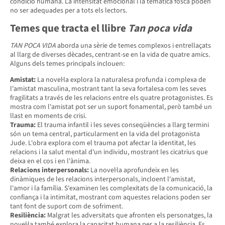
condició humana. La intensitat emocional i la temàtica fosca poden
no ser adequades per a tots els lectors.
Temes que tracta el llibre
Tan poca vida
TAN POCA VIDA
aborda una sèrie de temes complexos i entrellaçats
al llarg de diverses dècades, centrant-se en la vida de quatre amics.
Alguns dels temes principals inclouen:
Amistat:
La novel·la explora la naturalesa profunda i complexa de
l'amistat masculina, mostrant tant la seva fortalesa com les seves
fragilitats a través de les relacions entre els quatre protagonistes. Es
mostra com l'amistat pot ser un suport fonamental, però també un
llast en moments de crisi.
Trauma:
El trauma infantil i les seves conseqüències a llarg termini
són un tema central, particularment en la vida del protagonista
Jude. L'obra explora com el trauma pot afectar la identitat, les
relacions i la salut mental d'un individu, mostrant les cicatrius que
deixa en el cos i en l'ànima.
Relacions interpersonals:
La novel·la aprofundeix en les
dinàmiques de les relacions interpersonals, incloent l'amistat,
l'amor i la família. S'examinen les complexitats de la comunicació, la
confiança i la intimitat, mostrant com aquestes relacions poden ser
tant font de suport com de sofriment.
Resiliència:
Malgrat les adversitats que afronten els personatges, la
novel·la també explora la capacitat humana per a la resiliència. Es