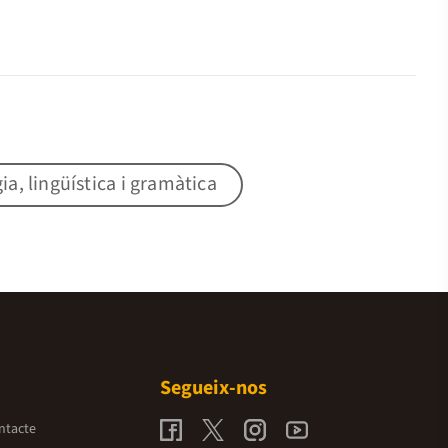
gia, lingüística i gramàtica
Segueix-nos
ntacte