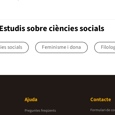
studis sobre ciències socials
ies socials
Feminisme i dona
Filolo
Ajuda
Contacte
Formulari de co
Preguntes freqüents