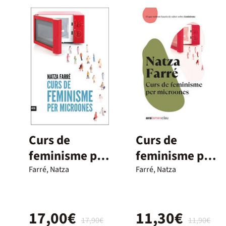
Curs de
Curs de
feminisme per
feminisme per
a microones
microones
Farré, Natza
Farré, Natza
17,00€
11,30€
17,90€
11,90€