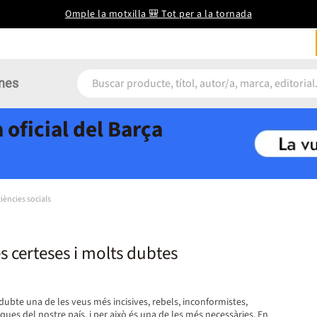
Omple la motxilla 🎒 Tot per a la tornada
nes
 oficial del Barça
iències socials
s certeses i molts dubtes
dubte una de les veus més incisives, rebels, inconformistes,
ques del nostre país, i per això és una de les més necessàries. En