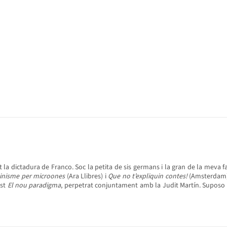
la dictadura de Franco. Soc la petita de sis germans i la gran de la meva fa
inisme per microones
(Ara Llibres) i
Que no t’expliquin contes!
(Amsterdam).
ast
El nou paradigma
, perpetrat conjuntament amb la Judit Martín. Suposo