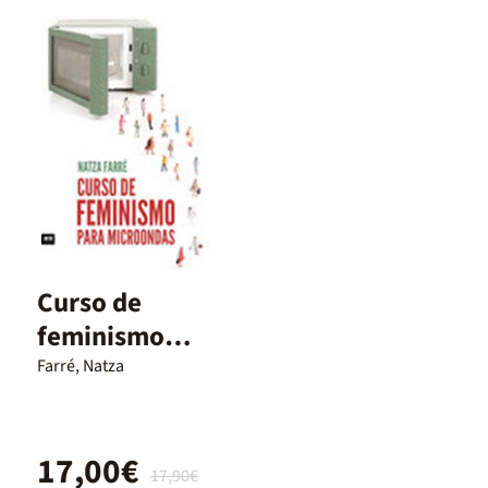
Curso de
feminismo
para
Farré, Natza
microondas
17,00€
17,90€