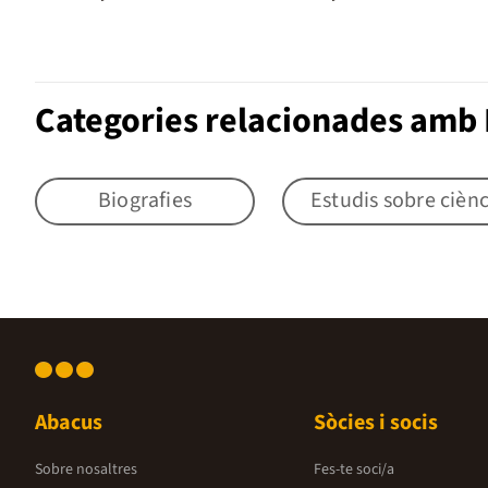
Categories relacionades amb E
Biografies
Estudis sobre ciènc
Abacus
Sòcies i socis
Sobre nosaltres
Fes-te soci/a