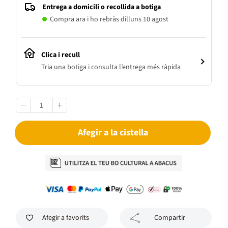
Entrega a domicili o recollida a botiga
Compra ara i ho rebràs dilluns 10 agost
Clica i recull
Tria una botiga i consulta l’entrega més ràpida
Afegir a la cistella
Afegir a favorits
Compartir