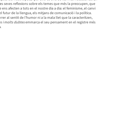
 les seves reflexions sobre els temes que més la preocupen, que
ens afecten a tots en el nostre dia a dia: el feminisme, el canvi
 el futur de la llengua, els mitjans de comunicació i la política.
rer al sentit de l’humor ni a la mala llet que la caracteritzen,
s i molts dubtes
emmarca el seu pensament en el registre més
a
.