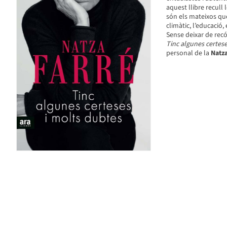
aquest llibre recull
són els mateixos que 
climàtic, l’educació,
Sense deixar de recór
Tinc algunes certese
personal de la
Natz