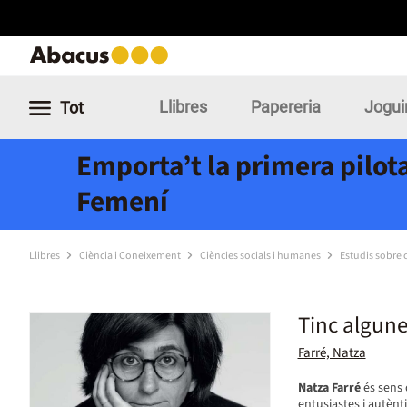
Llibres
Papereria
Jogui
Tot
Emporta’t la primera pilota
Femení
Llibres
Ciència i Coneixement
Ciències socials i humanes
Estudis sobre c
Tinc algune
Farré, Natza
Natza Farré
és sens 
entusiastes i autènti