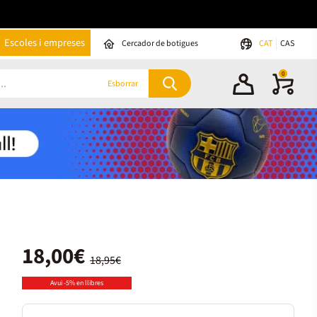
Escoles i empreses
Cercador de botigues
CAT
CAS
0
Esborrar
18,00€
18,95€
Avui -5% en llibres