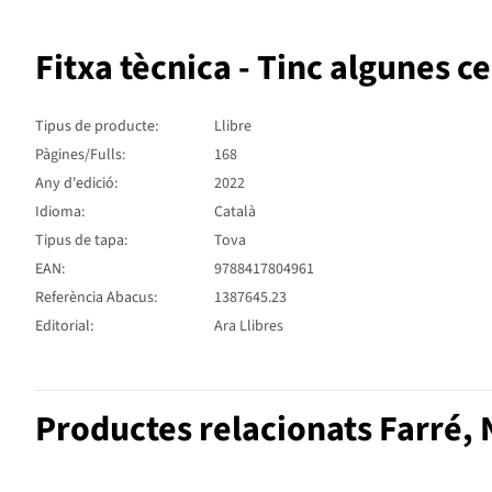
Fitxa tècnica - Tinc algunes c
Tipus de producte:
Llibre
Pàgines/Fulls:
168
Any d'edició:
2022
Idioma:
Català
Tipus de tapa:
Tova
EAN:
9788417804961
Referència Abacus:
1387645.23
Editorial:
Ara Llibres
Productes relacionats Farré, 