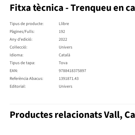
Fitxa tècnica - Trenqueu en c
Tipus de producte:
Llibre
Pàgines/Fulls:
192
Any d'edició:
2022
Col·lecció:
Univers
Idioma:
Català
Tipus de tapa:
Tova
EAN:
9788418375897
Referència Abacus:
1391871.43
Editorial:
Univers
Productes relacionats Vall, Ca