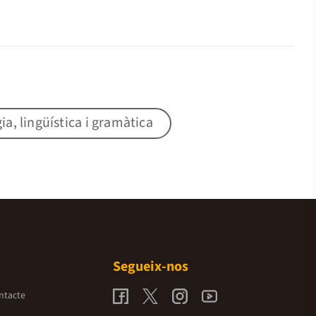
gia, lingüística i gramàtica
Segueix-nos
ntacte