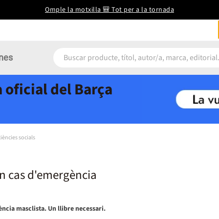
Omple la motxilla 🎒 Tot per a la tornada
nes
 oficial del Barça
iències socials
n cas d'emergència
ncia masclista. Un llibre necessari.