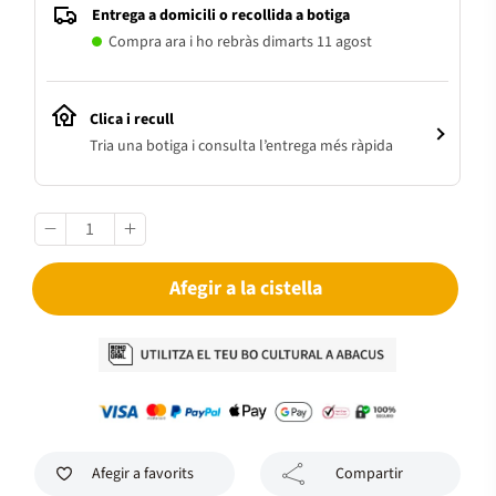
Entrega a domicili o recollida a botiga
Compra ara i ho rebràs dimarts 11 agost
Clica i recull
Tria una botiga i consulta l’entrega més ràpida
Afegir a la cistella
Afegir a favorits
Compartir