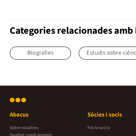
Categories relacionades amb E
Biografies
Estudis sobre ciènc
Abacus
Sòcies i socis
Sobre nosaltres
Fes-te soci/a
Qualitat i medi ambient