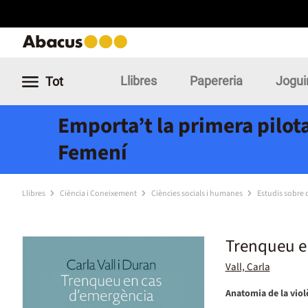
Llibres
Papereria
Jogui
Tot
Emporta’t la primera pilota
Femení
Llibres
Ciència i Coneixement
Ciències socials i humanes
Estudis sobre c
Trenqueu e
Vall, Carla
Anatomia de la violè