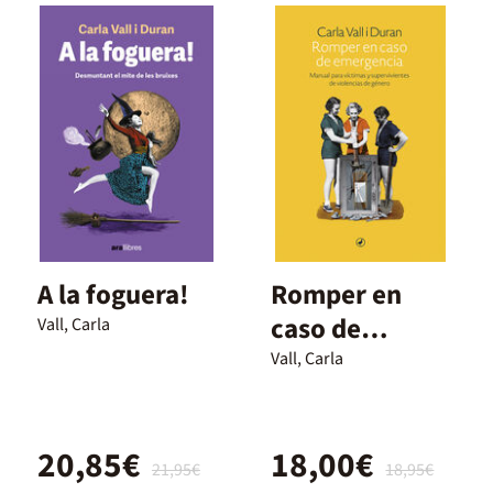
A la foguera!
Romper en
caso de
Vall, Carla
emergencia
Vall, Carla
20,85€
18,00€
21,95€
18,95€