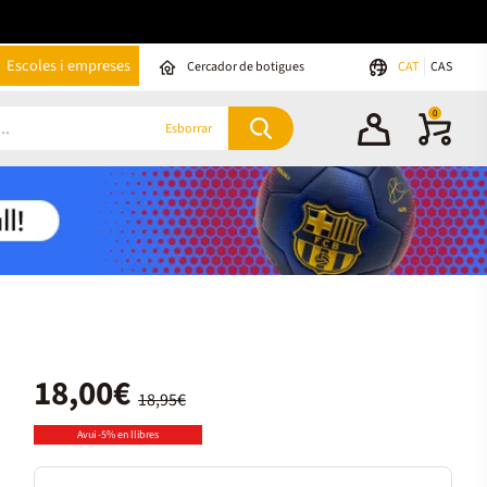
Escoles i empreses
Cercador de botigues
CAT
CAS
0
Esborrar
18,00€
18,95€
Avui -5% en llibres