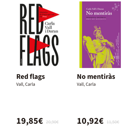
Red flags
No mentiràs
Vall, Carla
Vall, Carla
19,85€
10,92€
20,90€
11,50€