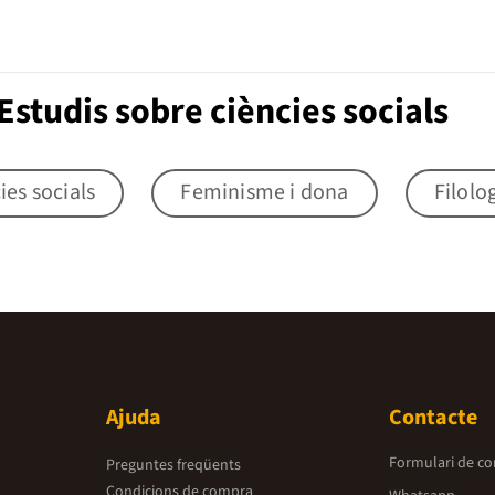
studis sobre ciències socials
ies socials
Feminisme i dona
Filolo
Ajuda
Contacte
Formulari de co
Preguntes freqüents
Condicions de compra