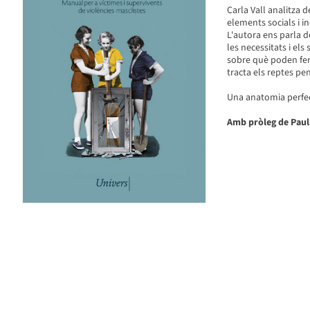
Carla Vall analitza 
elements socials i i
L'autora ens parla de
les necessitats i els
sobre què poden fer 
tracta els reptes pe
Una anatomia perfec
Amb pròleg de Paul