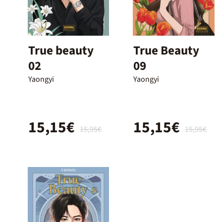
True beauty
True Beauty
02
09
Yaongyi
Yaongyi
15,15€
15,15€
15,95€
15,95€