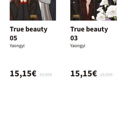
True beauty
True beauty
05
03
Yaongyi
Yaongyi
15,15€
15,15€
15,95€
15,95€