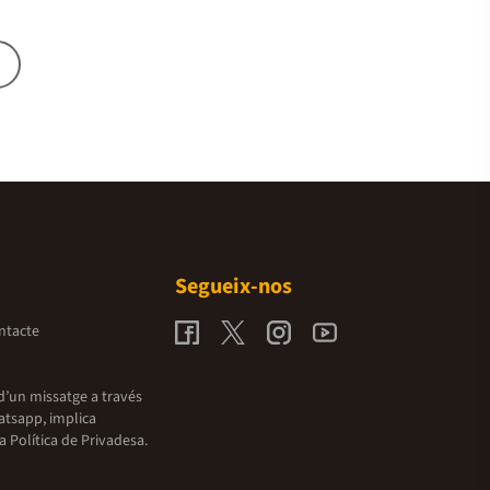
Segueix-nos
ntacte
d’un missatge a través
atsapp, implica
la
Política de Privadesa.