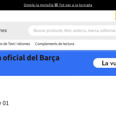
Omple la motxilla 🎒 Tot per a la tornada
nes
es de Text i Idiomes
Complements de lectura
 oficial del Barça
y 01