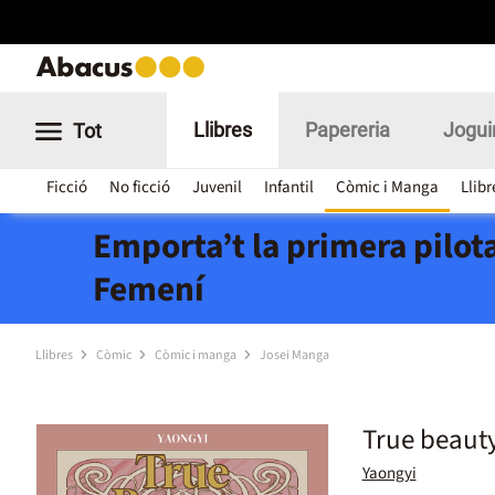
Llibres
Papereria
Jogui
Tot
Ficció
No ficció
Juvenil
Infantil
Còmic i Manga
Llibr
Emporta’t la primera pilota
Femení
Llibres
Còmic
Còmic i manga
Josei Manga
True beaut
Yaongyi