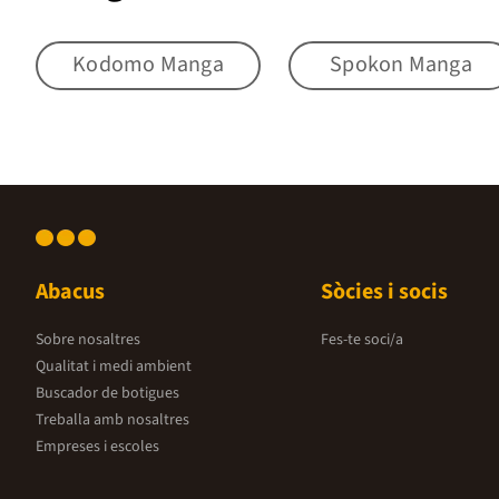
Kodomo Manga
Spokon Manga
Abacus
Sòcies i socis
Sobre nosaltres
Fes-te soci/a
Qualitat i medi ambient
Buscador de botigues
Treballa amb nosaltres
Empreses i escoles