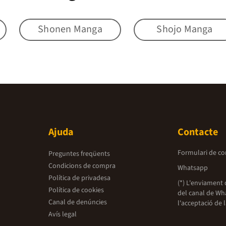
Shonen Manga
Shojo Manga
Ajuda
Contacte
Formulari de co
Preguntes freqüents
Condicions de compra
Whatsapp
Política de privadesa
(*) L'enviament 
Política de cookies
del canal de Wh
Canal de denúncies
l'acceptació de 
Avís legal