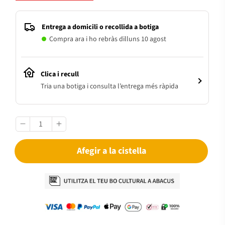
Entrega a domicili o recollida a botiga
Compra ara i ho rebràs dilluns 10 agost
Clica i recull
Tria una botiga i consulta l’entrega més ràpida
Afegir a la cistella