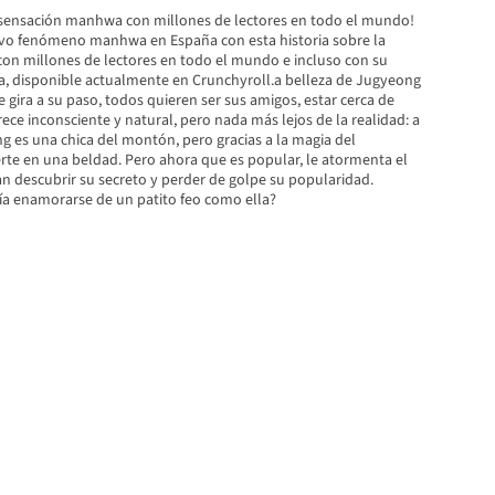
 sensación manhwa con millones de lectores en todo el mundo!
vo fenómeno manhwa en España con esta historia sobre la
con millones de lectores en todo el mundo e incluso con su
a, disponible actualmente en Crunchyroll.a belleza de Jugyeong
se gira a su paso, todos quieren ser sus amigos, estar cerca de
arece inconsciente y natural, pero nada más lejos de la realidad: a
g es una chica del montón, pero gracias a la magia del
erte en una beldad. Pero ahora que es popular, le atormenta el
 descubrir su secreto y perder de golpe su popularidad.
a enamorarse de un patito feo como ella?