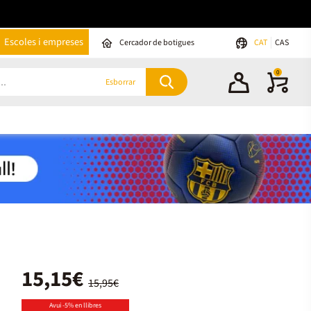
Escoles i empreses
Cercador de botigues
CAT
CAS
0
Esborrar
15,15€
15,95€
Avui -5% en llibres