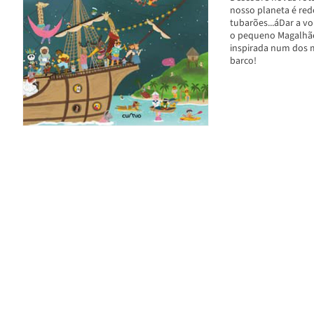
nosso planeta é red
tubarões...áDar a v
o pequeno Magalhães
inspirada num dos ma
barco!