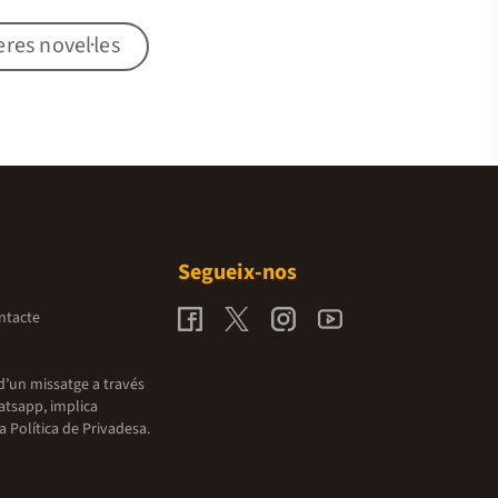
res novel·les
Segueix-nos
ntacte
d’un missatge a través
atsapp, implica
la
Política de Privadesa.