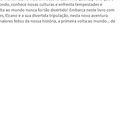
ondo, conhece novas culturas e enfrenta tempestades e
olta ao mundo nunca foi tão divertido! Embarca neste livro com
, Elcano e a sua divertida tripulação, nesta nova aventura
iores feitos da nossa história, a primeira volta ao mundo... de