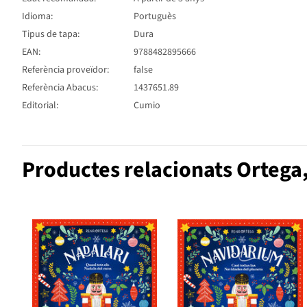
Idioma:
Portuguès
Tipus de tapa:
Dura
EAN:
9788482895666
Referència proveïdor:
false
Referència Abacus:
1437651.89
Editorial:
Cumio
Productes relacionats Ortega