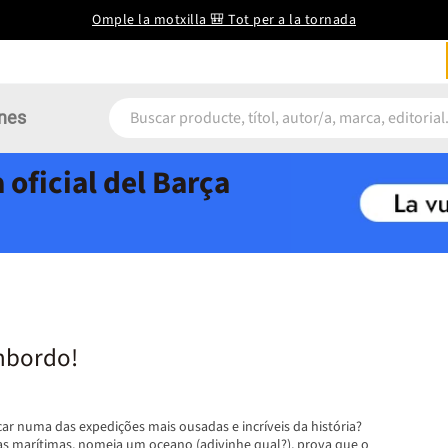
Omple la motxilla 🎒 Tot per a la tornada
nes
 oficial del Barça
mbordo!
ar numa das expedições mais ousadas e incríveis da história?
s marítimas, nomeia um oceano (adivinhe qual?), prova que o