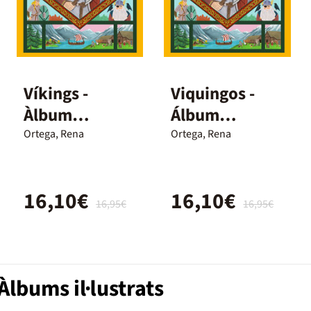
Víkings -
Viquingos -
Àlbum
Álbum
il·lustrat
ilustrado
Ortega, Rena
Ortega, Rena
infantil sobre
infantil sobre
l'Edat Mitjana
a Idade Media
16,10€
16,10€
16,95€
16,95€
lbums il·lustrats