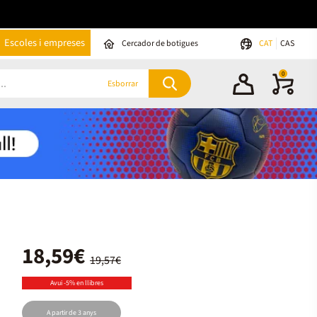
Escoles i empreses
Cercador de botigues
CAT
CAS
0
Esborrar
18,59€
19,57€
Avui -5% en llibres
A partir de 3 anys