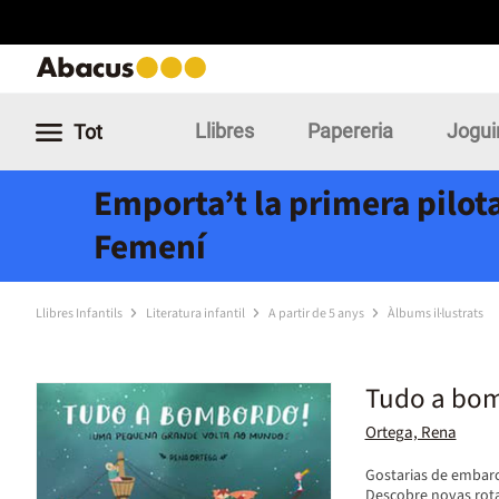
Llibres
Papereria
Jogui
Tot
Emporta’t la primera pilota
Femení
Llibres Infantils
Literatura infantil
A partir de 5 anys
Àlbums il·lustrats
Tudo a bo
Ortega, Rena
Gostarias de embarc
Descobre novas rota