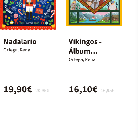
Nadalario
Vikingos -
Álbum
Ortega, Rena
ilustrado
Ortega, Rena
infantil sobre
la Edad Media
19,90€
16,10€
20,95€
16,95€