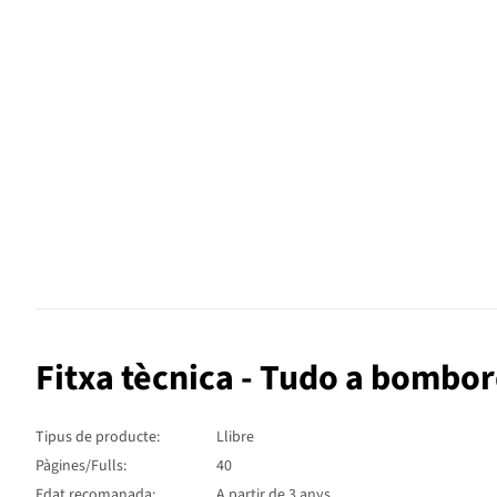
Fitxa tècnica - Tudo a bombo
Tipus de producte:
Llibre
Pàgines/Fulls:
40
Edat recomanada:
A partir de 3 anys