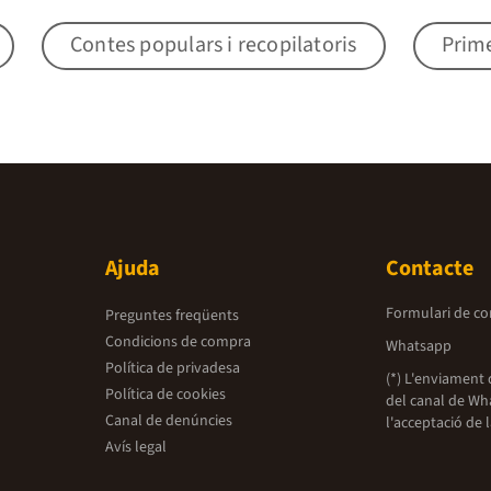
Contes populars i recopilatoris
Prime
Ajuda
Contacte
Formulari de co
Preguntes freqüents
Condicions de compra
Whatsapp
Política de privadesa
(*) L'enviament 
Política de cookies
del canal de Wh
Canal de denúncies
l'acceptació de 
Avís legal