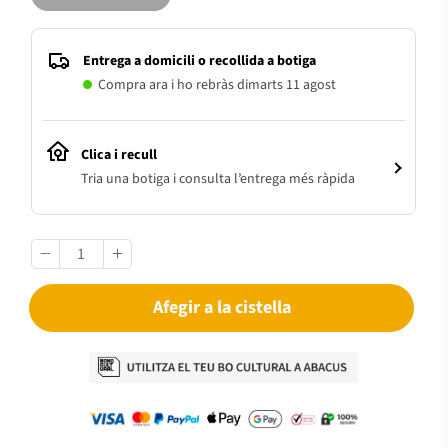
Entrega a domicili o recollida a botiga
Compra ara i ho rebràs dimarts 11 agost
Clica i recull
Tria una botiga i consulta l’entrega més ràpida
Afegir a la cistella