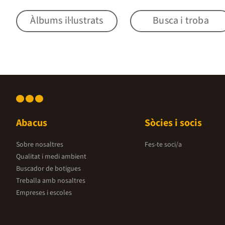
Àlbums il·lustrats
Busca i troba
Abacus
Sòcies i socis
Sobre nosaltres
Fes-te soci/a
Qualitat i medi ambient
Buscador de botigues
Treballa amb nosaltres
Empreses i escoles