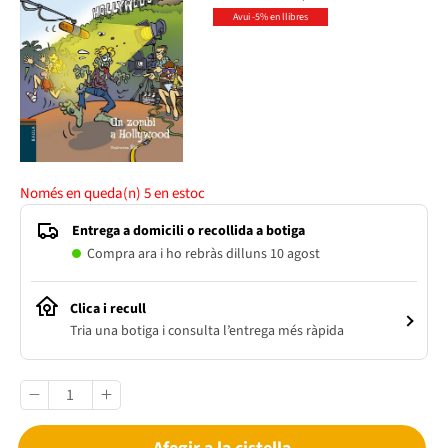
Avui -5% en llibres
Només en queda(n)
5
en estoc
Entrega a domicili o recollida a botiga
Compra ara i ho rebràs dilluns 10 agost
Clica i recull
Tria una botiga i consulta l’entrega més ràpida