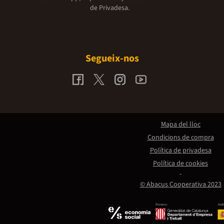
de Privadesa.
Segueix-nos
Mapa del lloc
Condicions de compra
Política de privadesa
Política de cookies
© Abacus Cooperativa 2023
Promou:
Amb 