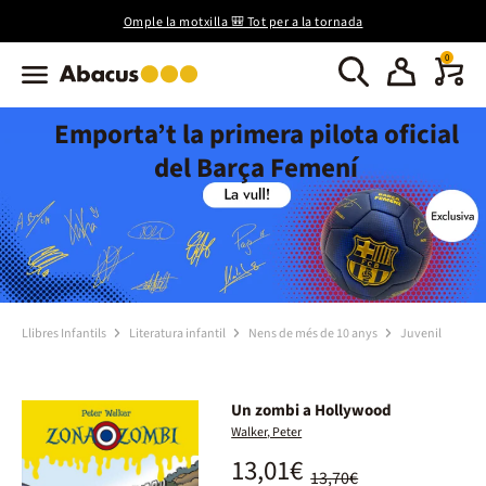
Omple la motxilla 🎒 Tot per a la tornada
0
Emporta’t la primera pilota oficial
del Barça Femení
Llibres Infantils
Literatura infantil
Nens de més de 10 anys
Juvenil
Un zombi a Hollywood
Walker, Peter
13,01€
13,70€