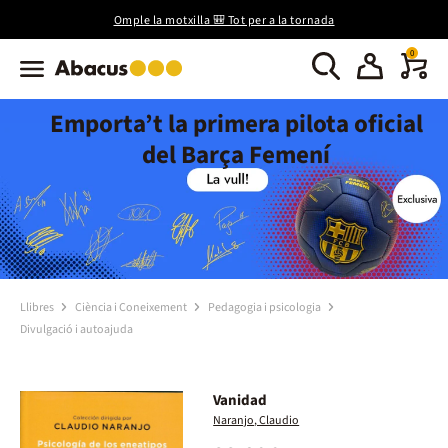
Omple la motxilla 🎒 Tot per a la tornada
0
Emporta’t la primera pilota oficial
del Barça Femení
Llibres
Ciència i Coneixement
Pedagogia i psicologia
Divulgació i autoajuda
Vanidad
Naranjo, Claudio