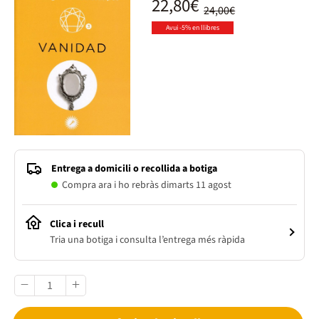
22,80€
24,00€
Avui -5% en llibres
Entrega a domicili o recollida a botiga
Compra ara i ho rebràs dimarts 11 agost
Clica i recull
Tria una botiga i consulta l’entrega més ràpida