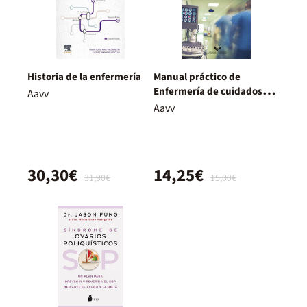
Historia de la enfermería
Manual práctico de
Enfermería de cuidados
Aavv
intensivos
Aavv
30,30€
14,25€
31,90€
15,00€