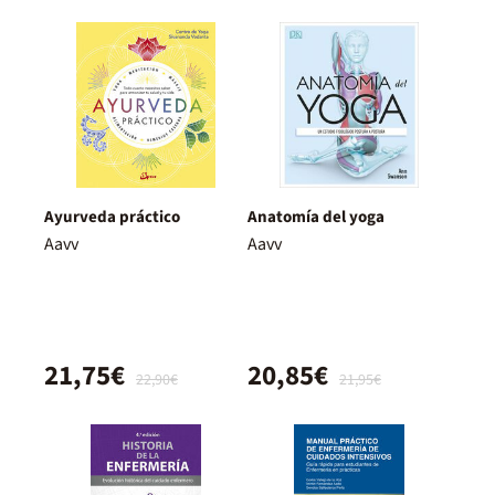
Ayurveda práctico
Anatomía del yoga
Aavv
Aavv
21,75€
20,85€
22,90€
21,95€