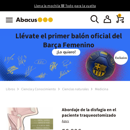
Llena la mochila 🎒 Todo para la vuelta
0
Llévate el primer balón oficial del
Barça Femenino
Libros
Ciencia y Conocimiento
Ciencias naturales
Medicina
Abordaje de la disfagia en el
paciente traqueostomizado
Aavv