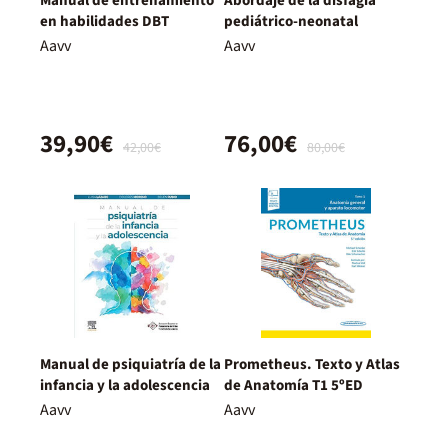
Manual de entrenamiento
Abordaje de la disfagia
en habilidades DBT
pediátrico-neonatal
Aavv
Aavv
39,90€
76,00€
42,00€
80,00€
Manual de psiquiatría de la
Prometheus. Texto y Atlas
infancia y la adolescencia
de Anatomía T1 5ºED
Aavv
Aavv