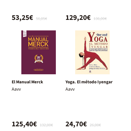
53,25€
129,20€
56,05€
136,00€
El Manual Merck
Yoga. El método Iyengar
Aavv
Aavv
125,40€
24,70€
132,00€
26,00€