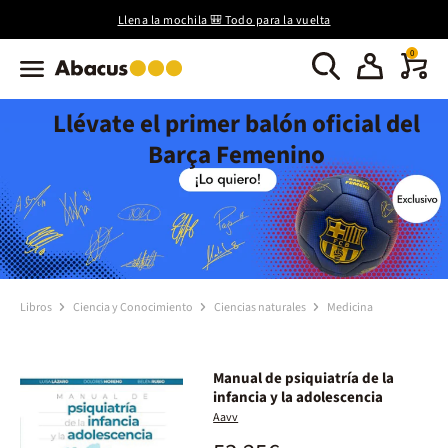
Llena la mochila 🎒 Todo para la vuelta
0
Llévate el primer balón oficial del
Barça Femenino
Libros
Ciencia y Conocimiento
Ciencias naturales
Medicina
Manual de psiquiatría de la
infancia y la adolescencia
Aavv