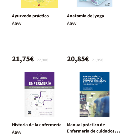
Ayurveda práctico
Anatomía del yoga
Aavv
Aavv
21,75€
20,85€
22,90€
21,95€
Historia de la enfermería
Manual práctico de
Enfermería de cuidados
Aavv