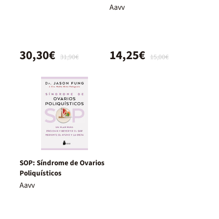
intensivos
Aavv
30,30€
14,25€
31,90€
15,00€
SOP: Síndrome de Ovarios
Poliquísticos
Aavv