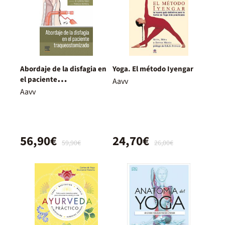
Abordaje de la disfagia en
Yoga. El método Iyengar
el paciente
Aavv
traqueostomizado
Aavv
56,90€
24,70€
59,90€
26,00€