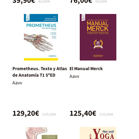
39,90€
76,00€
42,00€
80,00€
Prometheus. Texto y Atlas
El Manual Merck
de Anatomía T1 5ºED
Aavv
Aavv
129,20€
125,40€
136,00€
132,00€