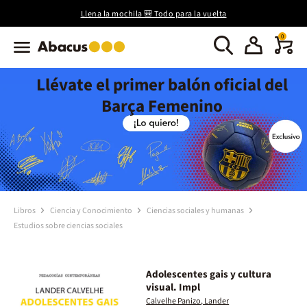
Llena la mochila 🎒 Todo para la vuelta
0
Llévate el primer balón oficial del
Barça Femenino
Libros
Ciencia y Conocimiento
Ciencias sociales y humanas
Estudios sobre ciencias sociales
Adolescentes gais y cultura
visual. Impl
Calvelhe Panizo, Lander