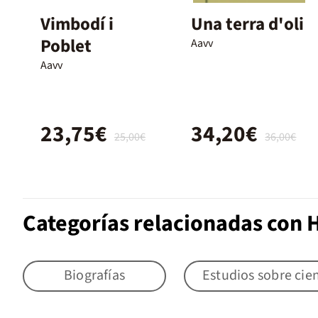
Vimbodí i
Una terra d'oli
Poblet
Aavv
Aavv
23,75€
34,20€
25,00€
36,00€
Categorías relacionadas con H
Biografías
Estudios sobre cien