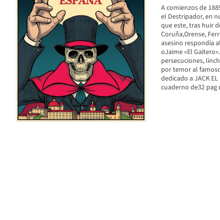
A comienzos de 1889
el Destripador, en n
que este, tras huir 
Coruña,Orense, Ferro
asesino respondía a
oJaime «El Gaitero»
persecuciones, linc
por temor al famoso
dedicado a JACK EL
cuaderno de32 pag d