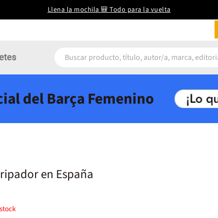
Llena la mochila 🎒 Todo para la vuelta
etes
icial del Barça Femenino
tripador en España
stock