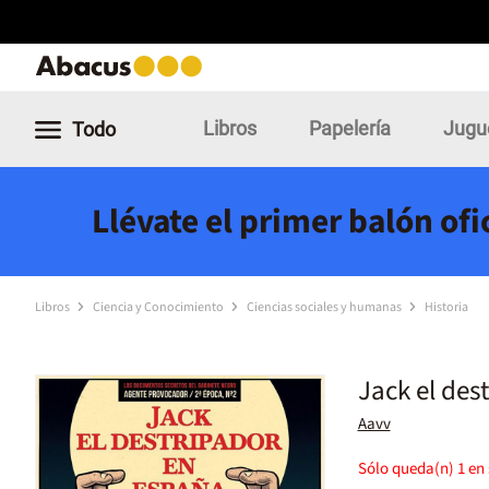
Libros
Papelería
Jugu
Todo
Llévate el primer balón of
Libros
Ciencia y Conocimiento
Ciencias sociales y humanas
Historia
Jack el des
Aavv
Sólo queda(n)
1
en 