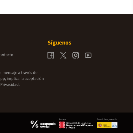
Síguenos
contacto
un mensaje a través del
pp, implica la aceptación
 Privacidad.
Promou:
Amb el finançament de: