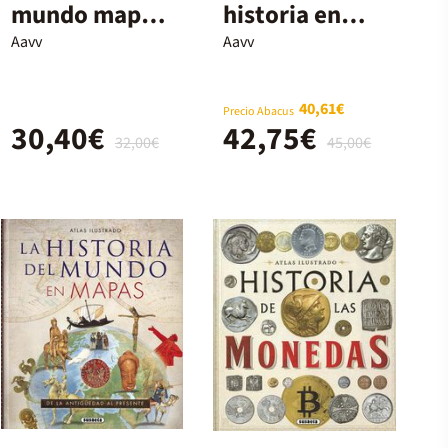
mundo mapa a
historia en
mapa
imágenes
Aavv
Aavv
1951-1978
40,61€
Precio Abacus
30,40€
42,75€
32,00€
45,00€