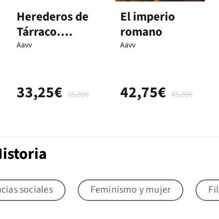
Herederos de
El imperio
Tárraco.
romano
Tarragona
Aavv
Aavv
Patrimonio
Universal
33,25€
42,75€
35,00€
45,00€
istoria
cias sociales
Feminismo y mujer
Fi