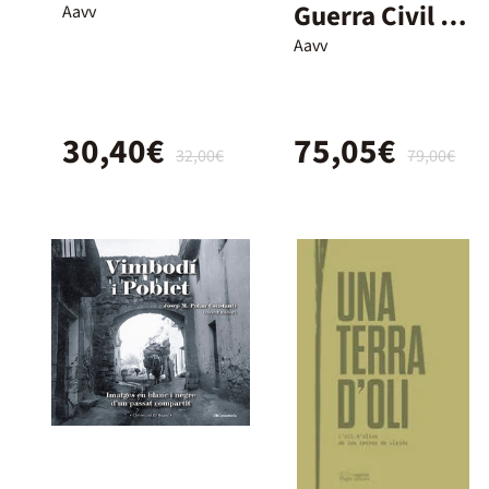
Guerra Civil a
Aavv
Catalunya
Aavv
30,40€
75,05€
32,00€
79,00€