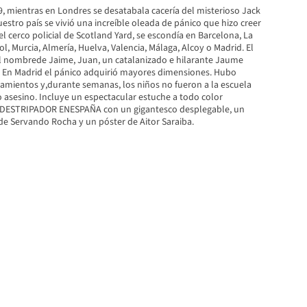
, mientras en Londres se desatabala cacería del misterioso Jack
uestro país se vivió una increíble oleada de pánico que hizo creer
del cerco policial de Scotland Yard, se escondía en Barcelona, La
l, Murcia, Almería, Huelva, Valencia, Málaga, Alcoy o Madrid. El
l nombrede Jaime, Juan, un catalanizado e hilarante Jaume
. En Madrid el pánico adquirió mayores dimensiones. Hubo
hamientos y,durante semanas, los niños no fueron a la escuela
 asesino. Incluye un espectacular estuche a todo color
 DESTRIPADOR ENESPAÑA con un gigantesco desplegable, un
e Servando Rocha y un póster de Aitor Saraiba.