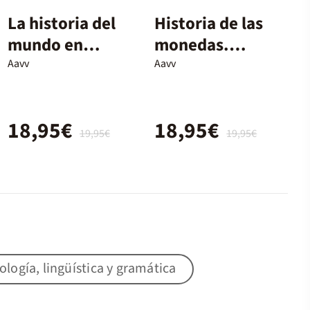
La historia del
Historia de las
mundo en
monedas.
mapas
Desde la
Aavv
Aavv
Prehistoria a
la actualidad
18,95€
18,95€
19,95€
19,95€
lología, lingüística y gramática