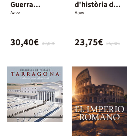
Guerra
d'història de
Mundial mapa
Barcelona
Aavv
Aavv
a mapa
30,40€
23,75€
32,00€
25,00€