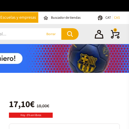
Escuelas y empresas
Buscador de tiendas
CAT
CAS
0
Borrar
17,10€
18,00€
Hoy -5% en libros