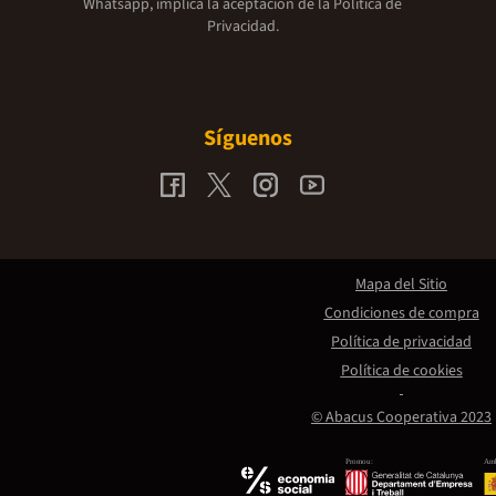
Whatsapp, implica la aceptación de la
Política de
Privacidad.
Síguenos
Mapa del Sitio
Condiciones de compra
Política de privacidad
Política de cookies
© Abacus Cooperativa 2023
Promou:
Amb