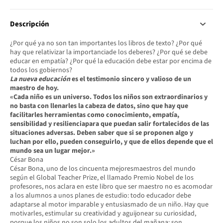
Descripción
¿Por qué ya no son tan importantes los libros de texto? ¿Por qué
hay que relativizar la importanciade los deberes? ¿Por qué se debe
educar en empatía? ¿Por qué la educación debe estar por encima de
todos los gobiernos?
La nueva educación
es el testimonio sincero y valioso de un
maestro de hoy.
«Cada niño es un universo. Todos los niños son extraordinarios y
no basta con llenarles la cabeza de datos, sino que hay que
facilitarles herramientas como conocimiento, empatía,
sensibilidad y resilienciapara que puedan salir fortalecidos de las
situaciones adversas. Deben saber que si se proponen algo y
luchan por ello, pueden conseguirlo, y que de ellos depende que el
mundo sea un lugar mejor.»
César Bona
César Bona, uno de los cincuenta mejoresmaestros del mundo
según el Global Teacher Prize, el llamado Premio Nobel de los
profesores, nos aclara en este libro que ser maestro no es acomodar
a los alumnos a unos planes de estudio: todo educador debe
adaptarse al motor imparable y entusiasmado de un niño. Hay que
motivarles, estimular su creatividad y aguijonear su curiosidad,
porque los niños no son solo los adultos del mañana: son