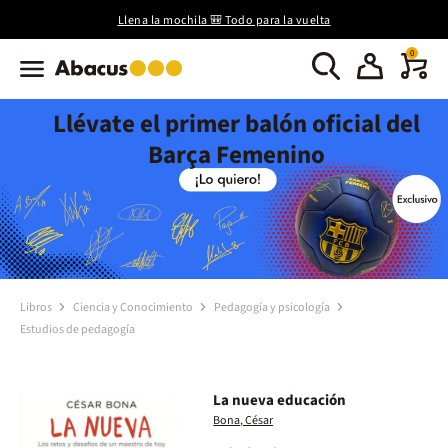
Llena la mochila 🎒 Todo para la vuelta
0
Llévate el primer balón oficial del
Barça Femenino
Libros
Ciencia y Conocimiento
Pedagogía y psicología
Estudios de pedagogía
La nueva educación
Bona, César