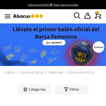
Llena la mochila 🎒 Todo para la vuelta
0
Llévate el primer balón oficial del
Barça Femenino
Libros
Cocina y Salud
Deportes
Educación física
Categorías
Filtrar