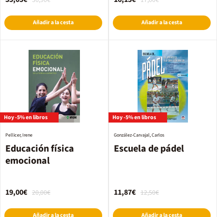
36,90€
17,00€
Añadir a la cesta
Añadir a la cesta
Hoy -5% en libros
Hoy -5% en libros
Pellicer, Irene
González-Carvajal, Carlos
Educación física
Escuela de pádel
emocional
19,00€
11,87€
20,00€
12,50€
Añadir a la cesta
Añadir a la cesta