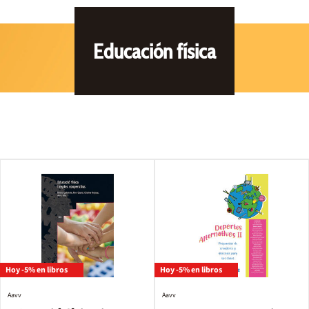
Educación física
Hoy -5% en libros
Hoy -5% en libros
Aavv
Aavv