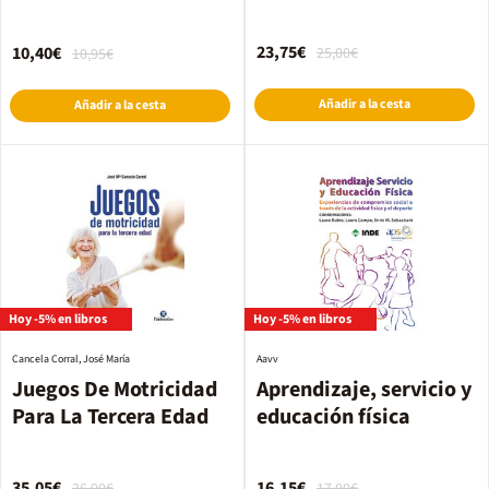
23,75€
10,40€
25,00€
10,95€
Añadir a la cesta
Añadir a la cesta
Hoy -5% en libros
Hoy -5% en libros
Cancela Corral, José María
Aavv
Juegos De Motricidad
Aprendizaje, servicio y
Para La Tercera Edad
educación física
35,05€
16,15€