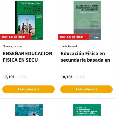
Hoy -5% en libros
Hoy -5% en libros
Florence, Jacques
Ureña, Fernando
ENSEÑAR EDUCACION
Educación Física en
FISICA EN SECU
secundaria basada en
17,10€
18,76€
18,00€
19,75€
Añadir a la cesta
Añadir a la cesta