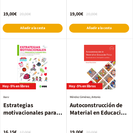
19,00€
19,00€
20,00€
20,00€
Añadir a la cesta
Añadir a la cesta
Hoy -5% en libros
Hoy -5% en libros
Aavv
Méndez Giménez, Antonio
Estrategias
Autoconstrucción de
motivacionales para la
Material en Educación
promo
Física
16,15€
19,00€
17,00€
20,00€