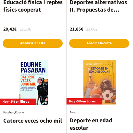
Educació física i reptes
Deportes alternativos
físics cooperat
II. Propuestas de
creadores y docentes
para tus clases
20,42€
21,85€
21,50€
23,00€
Añadir a la cesta
Añadir a la cesta
Hoy -5% en libros
Hoy -5% en libros
Aavv
Pasaban, Edurne
Deporte en edad
Catorce veces ocho mil
escolar