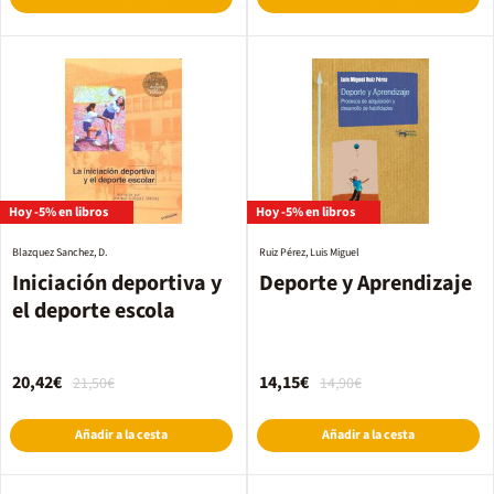
Hoy -5% en libros
Hoy -5% en libros
Blazquez Sanchez, D.
Ruiz Pérez, Luis Miguel
Iniciación deportiva y
Deporte y Aprendizaje
el deporte escola
20,42€
14,15€
21,50€
14,90€
Añadir a la cesta
Añadir a la cesta