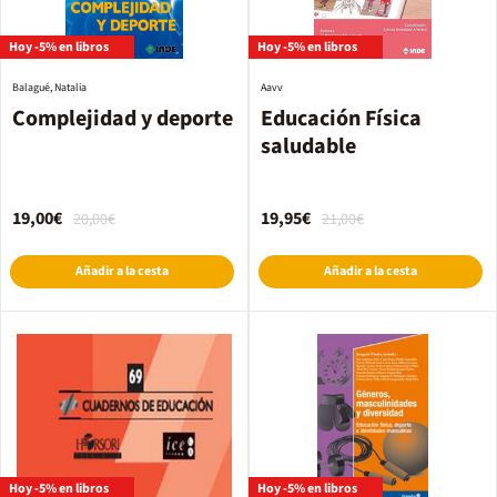
Hoy -5% en libros
Hoy -5% en libros
Balagué, Natalia
Aavv
Complejidad y deporte
Educación Física
saludable
19,00€
19,95€
20,00€
21,00€
Añadir a la cesta
Añadir a la cesta
Hoy -5% en libros
Hoy -5% en libros