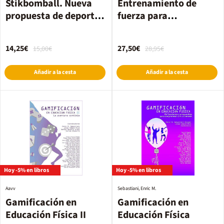
Stikbomball. Nueva
Entrenamiento de
propuesta de deporte
fuerza para
alternativo de la
recuperación de
investigación en el
lesiones I
14,25€
27,50€
15,00€
28,95€
aula a la hibridación
de modelos
Añadir a la cesta
Añadir a la cesta
pedagógicos y la
neuroeducación física
Hoy -5% en libros
Hoy -5% en libros
Aavv
Sebastiani, Enric M.
Gamificación en
Gamificación en
Educación Física II
Educación Física