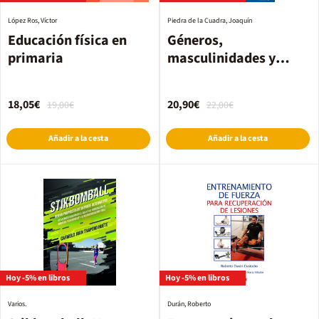
López Ros, Víctor
Piedra de la Cuadra, Joaquín
Educación física en
Géneros,
primaria
masculinidades y
diversidad
18,05€
20,90€
19,00€
22,00€
Añadir a la cesta
Añadir a la cesta
Hoy -5% en libros
Hoy -5% en libros
Varios.
Durán, Roberto