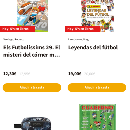
Hoy -5% en libros
Hoy -5% en libros
Santiago, Roberto
Lansdowne, Greg
Els Futbolíssims 29. El
Leyendas del fútbol
misteri del córner més
llarg del món
12,30€
19,00€
12,95€
20,00€
Añadir a la cesta
Añadir a la cesta