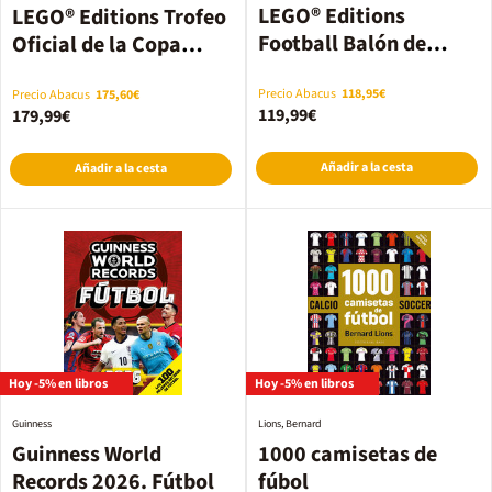
LEGO® Editions
LEGO® Editions Trofeo
Football Balón de
Oficial de la Copa
Fútbol 43019
Mundial de la FIFA –
43020
Precio Abacus
118,95€
Precio Abacus
175,60€
119,99€
179,99€
Añadir a la cesta
Añadir a la cesta
Hoy -5% en libros
Hoy -5% en libros
Guinness
Lions, Bernard
Guinness World
1000 camisetas de
Records 2026. Fútbol
fúbol