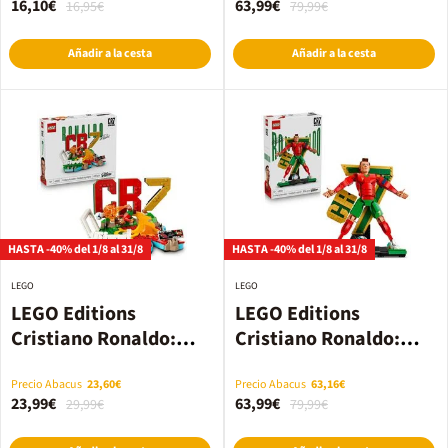
16,10€
63,99€
16,95€
79,99€
Añadir a la cesta
Añadir a la cesta
HASTA -40% del 1/8 al 31/8
HASTA -40% del 1/8 al 31/8
LEGO
LEGO
LEGO Editions
LEGO Editions
Cristiano Ronaldo:
Cristiano Ronaldo:
Fenómenos del Fútbol
Leyenda del Fútbol
(43012)
(43016)
Precio Abacus
23,60€
Precio Abacus
63,16€
23,99€
63,99€
29,99€
79,99€