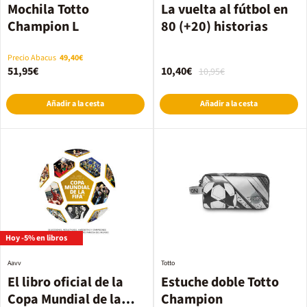
Mochila Totto
La vuelta al fútbol en
Champion L
80 (+20) historias
Precio Abacus
49,40€
51,95€
10,40€
10,95€
Añadir a la cesta
Añadir a la cesta
Hoy -5% en libros
Aavv
Totto
El libro oficial de la
Estuche doble Totto
Copa Mundial de la
Champion