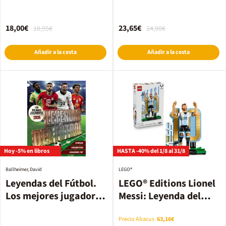
18,00€
23,65€
18,95€
24,90€
Añadir a la cesta
Añadir a la cesta
Hoy -5% en libros
HASTA -40% del 1/8 al 31/8
Ballheimer, David
LEGO®
Leyendas del Fútbol.
LEGO® Editions Lionel
Los mejores jugadores
Messi: Leyenda del
2026
Fútbol (43015)
Precio Abacus
63,16€