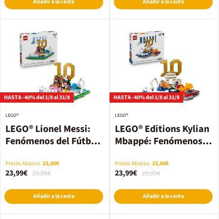
Añadir a la cesta
Añadir a la cesta
HASTA -40% del 1/8 al 31/8
HASTA -40% del 1/8 al 31/8
LEGO®
LEGO®
LEGO® Lionel Messi:
LEGO® Editions Kylian
Fenómenos del Fútbol
Mbappé: Fenómenos
(43011)
del Fútbol (43013)
Precio Abacus
23,60€
Precio Abacus
23,60€
23,99€
23,99€
29,99€
29,99€
Añadir a la cesta
Añadir a la cesta