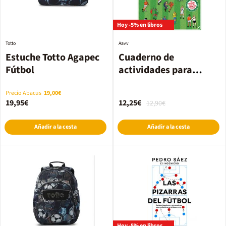
Hoy -5% en libros
Totto
Aavv
Estuche Totto Agapec
Cuaderno de
Fútbol
actividades para
adultos- MUNDIAL de
fútbol
Precio Abacus
19,00€
19,95€
12,25€
12,90€
Añadir a la cesta
Añadir a la cesta
Hoy -5% en libros