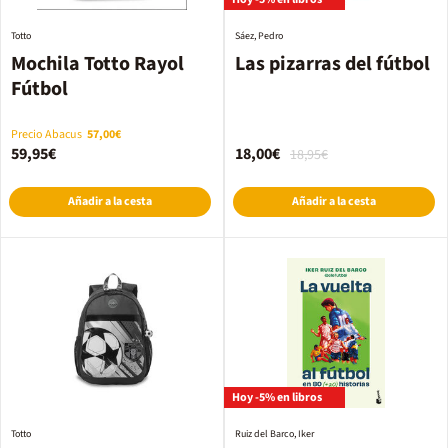
Totto
Sáez, Pedro
Mochila Totto Rayol
Las pizarras del fútbol
Fútbol
Precio Abacus
57,00€
59,95€
18,00€
18,95€
Añadir a la cesta
Añadir a la cesta
Hoy -5% en libros
Totto
Ruiz del Barco, Iker