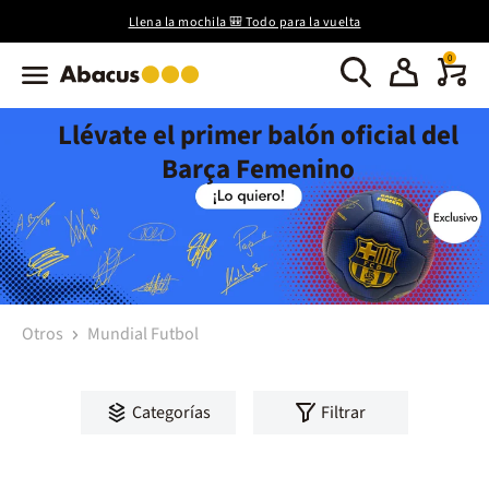
Llena la mochila 🎒 Todo para la vuelta
0
Llévate el primer balón oficial del
Barça Femenino
Otros
Mundial Futbol
Categorías
Filtrar