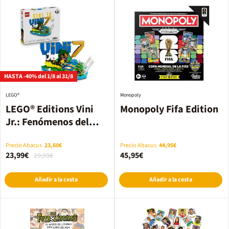
HASTA -40% del 1/8 al 31/8
LEGO®
Monopoly
LEGO® Editions Vini
Monopoly Fifa Edition
Jr.: Fenómenos del
Fútbol (43027)
Precio Abacus
23,60€
Precio Abacus
44,95€
23,99€
45,95€
29,99€
Añadir a la cesta
Añadir a la cesta