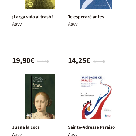
¡Larga vida al trash!
Te esperaré antes
Aavv
Aavv
19,90€
14,25€
20,95€
15,00€
Juana la Loca
Sainte-Adresse Paraiso
Aavv
Aavv