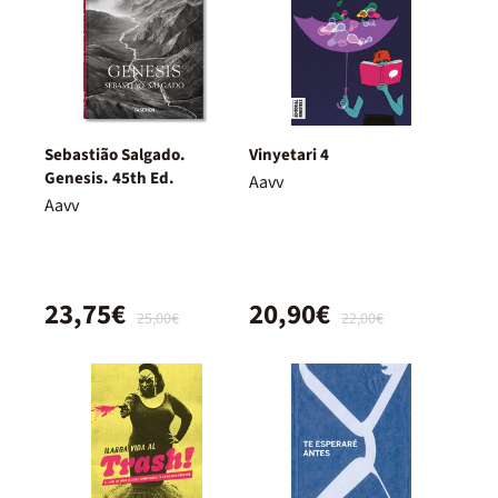
Sebastião Salgado.
Vinyetari 4
Genesis. 45th Ed.
Aavv
Aavv
23,75€
20,90€
25,00€
22,00€