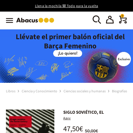
Llena la mochila 🎒 Todo para la vuelta
0
Llévate el primer balón oficial del
Barça Femenino
Libros
Ciencia y Conocimiento
Ciencias sociales y humanas
Biografías
SIGLO SOVIÉTICO, EL
Aavv
47,50€
50,00€