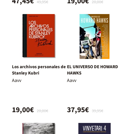
47,45€
19,00€
49,95€
20,00€
Los archivos personales de
EL UNIVERSO DE HOWARD
Stanley Kubri
HAWKS
Aavv
Aavv
19,00€
37,95€
20,00€
39,95€