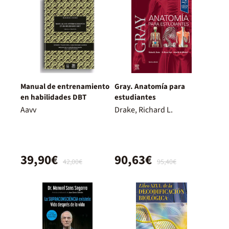
Manual de entrenamiento
Gray. Anatomía para
en habilidades DBT
estudiantes
Aavv
Drake, Richard L.
39,90€
90,63€
42,00€
95,40€