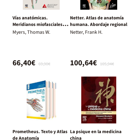
Vías anatómicas.
Netter. Atlas de anatomía
Meridianos miofasciales
humana. Abordaje regional
para terapeutas manuales
Myers, Thomas W.
Netter, Frank H.
y profesionales del
movimiento, 4.ª Edición
66,40€
100,64€
69,90€
105,94€
Prometheus. Texto y Atlas
La psique en la medicina
de Anatomía
china