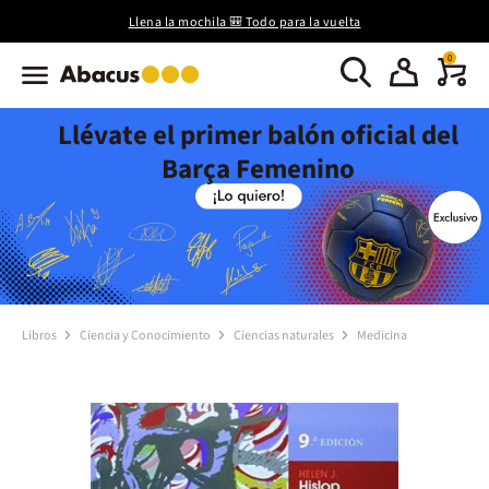
Llena la mochila 🎒 Todo para la vuelta
0
Llévate el primer balón oficial del
Barça Femenino
Libros
Ciencia y Conocimiento
Ciencias naturales
Medicina