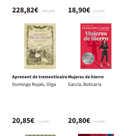
228,82€
18,90€
240,86€
19,90€
Aprenent de trementinaire
Mujeres de hierro
Domingo Rojals, Olga
García, Boticaria
20,85€
20,80€
21,95€
21,90€