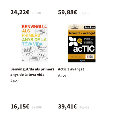
24,22€
59,88€
25,50€
63,03€
Benvingut/da als primers
Actic 3 avançat
anys de la teva vida
Aavv
Aavv
16,15€
39,41€
17,00€
41,48€