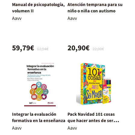
Manual de psicopatología,
Atención temprana para su
volumen II
niño o niña con autismo
Aavv
Aavv
59,79€
20,90€
62,94€
22,00€
Integrar la evaluación
Pack Navidad 101 cosas
formativa en la enseñanza
que hacer antes de ser
mayor
Aavv
Aavv