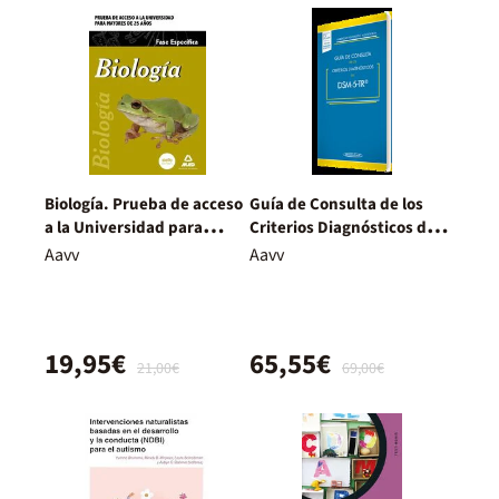
Biología. Prueba de acceso
Guía de Consulta de los
a la Universidad para
Criterios Diagnósticos del
Mayores de 25 años
DSM-5- TR ®
Aavv
Aavv
19,95€
65,55€
21,00€
69,00€