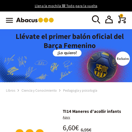
Llena la mochila 🎒 Todo para la vuelta
0
Llévate el primer balón oficial del
Barça Femenino
Libros
Ciencia y Conocimiento
Pedagogía y psicología
TI14 Maneres d'acollir infants
Aavv
6,60€
6,95€