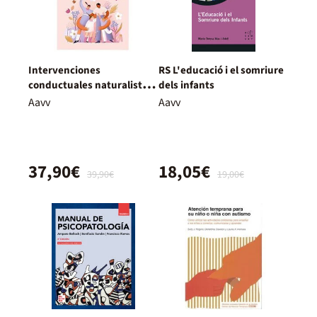
Intervenciones
RS L'educació i el somriure
conductuales naturalistas
dels infants
y del desarrollo y la
Aavv
Aavv
conducta NDBI para el
autismo
37,90€
18,05€
39,90€
19,00€