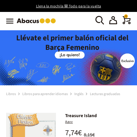
Llena la mochila 🎒 Todo para la vuelta
0
Llévate el primer balón oficial del
Barça Femenino
Libros
Libros para aprender idiomas
Inglés
Lecturas graduadas
Treasure Island
Aavv
7,74€
8,15€