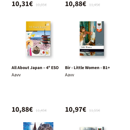
10,31€
10,88€
10,85€
11,45€
All About Japan – 4º ESO
Bir - Little Women - B1+
Aavv
Aavv
10,88€
10,97€
11,45€
11,55€