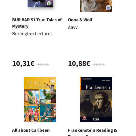
BUR BAR S1 True Tales of
Oona & Wolf
Mystery
Aavv
Burlington Lectures
10,31€
10,88€
10,85€
11,45€
All about Caribeen
Frankenstein Reading &