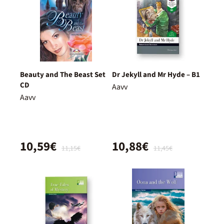
Beauty and The Beast Set
Dr Jekyll and Mr Hyde – B1
CD
Aavv
Aavv
10,59€
10,88€
11,15€
11,45€