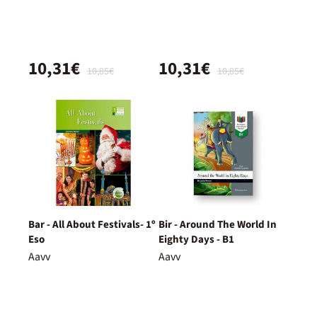
10,31€
10,31€
10,85€
10,85€
Bar - All About Festivals- 1º
Bir - Around The World In
Eso
Eighty Days - B1
Aavv
Aavv