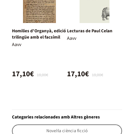
Homilies d'Organyà, edició
Lecturas de Paul Celan
trilingüe amb el facsímil
Aavv
Aavv
17,10€
17,10€
18,00€
18,00€
Categories relacionades amb Altres gèneres
Novel·la ciència ficció