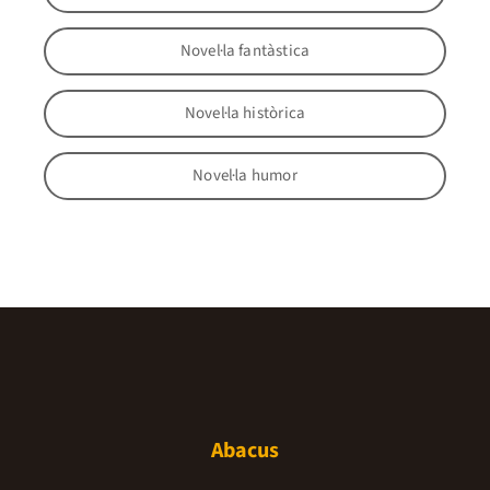
Novel·la fantàstica
Novel·la històrica
Novel·la humor
Abacus