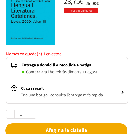
23,75€
25,00€
Avui -5% en llibres
Només en queda(n)
1
en estoc
Entrega a domicili o recollida a botiga
Compra ara i ho rebràs dimarts 11 agost
Clica i recull
Tria una botiga i consulta l’entrega més ràpida
Afegir a la cistella