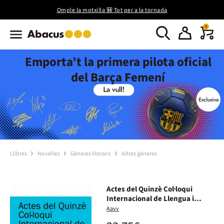
Omple la motxilla 🎒 Tot per a la tornada
0
Emporta’t la primera pilota oficial
del Barça Femení
Llibres
Novel·les
Gèneres literaris
Altres gèneres
Actes del Quinzè Col·loqui
Internacional de Llengua i
Literatura Catalanes. Lleida,
Aavv
2009. Vol. 3