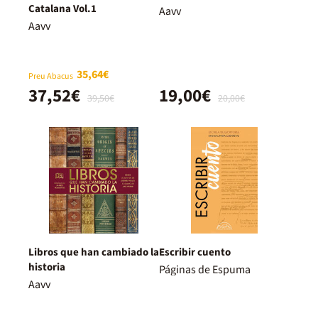
Catalana Vol.1
Aavv
Aavv
35,64€
Preu Abacus
37,52€
19,00€
39,50€
20,00€
Libros que han cambiado la
Escribir cuento
historia
Páginas de Espuma
Aavv