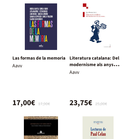
Las formas de la memoria
Literatura catalana: Del
modernisme als anys
Aavv
trenta
Aavv
17,00€
23,75€
17,90€
25,00€