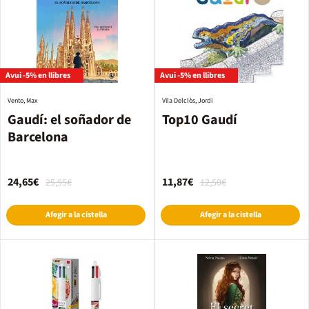
Avui -5% en llibres
Avui -5% en llibres
Vento, Max
Vila Delclòs, Jordi
Gaudí: el soñador de
Top10 Gaudí
Barcelona
24,65€
11,87€
25,95€
12,50€
Afegir a la cistella
Afegir a la cistella