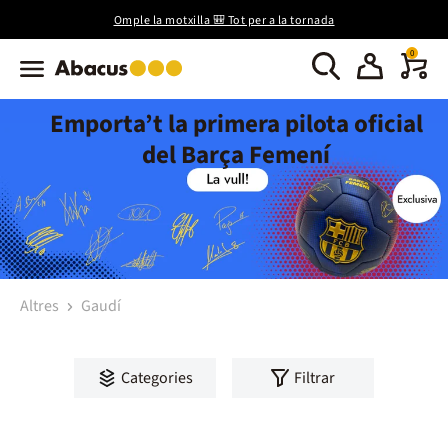
Omple la motxilla 🎒 Tot per a la tornada
0
Emporta’t la primera pilota oficial
del Barça Femení
Altres
Gaudí
Categories
Filtrar