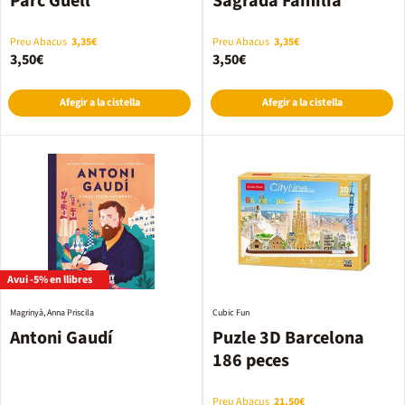
Parc Güell
Sagrada Família
Preu Abacus
3,35€
Preu Abacus
3,35€
3,50€
3,50€
Afegir a la cistella
Afegir a la cistella
Avui -5% en llibres
Magrinyà, Anna Priscila
Cubic Fun
Antoni Gaudí
Puzle 3D Barcelona
186 peces
Preu Abacus
21,50€