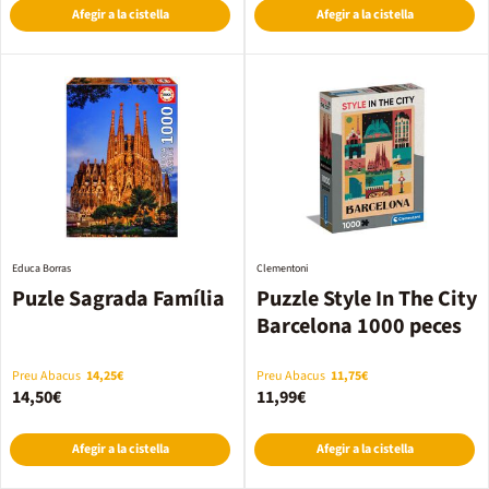
Afegir a la cistella
Afegir a la cistella
Educa Borras
Clementoni
Puzle Sagrada Família
Puzzle Style In The City
Barcelona 1000 peces
Preu Abacus
14,25€
Preu Abacus
11,75€
14,50€
11,99€
Afegir a la cistella
Afegir a la cistella