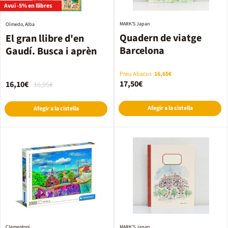
Avui -5% en llibres
MARK'S Japan
Olmedo, Alba
Quadern de viatge
El gran llibre d'en
Barcelona
Gaudí. Busca i aprèn
Preu Abacus
16,65€
17,50€
16,10€
16,95€
Afegir a la cistella
Afegir a la cistella
Clementoni
MARK'S Japan