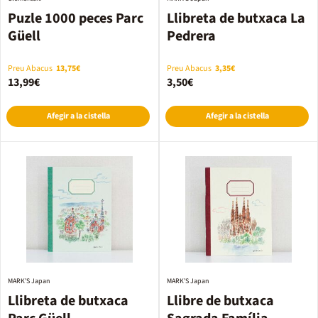
Puzle 1000 peces Parc
Llibreta de butxaca La
Güell
Pedrera
Preu Abacus
13,75€
Preu Abacus
3,35€
13,99€
3,50€
Afegir a la cistella
Afegir a la cistella
MARK'S Japan
MARK'S Japan
Llibreta de butxaca
Llibre de butxaca