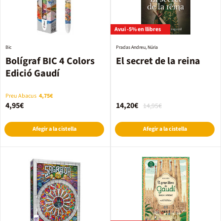
Avui -5% en llibres
Bic
Pradas Andreu, Núria
Bolígraf BIC 4 Colors
El secret de la reina
Edició Gaudí
Preu Abacus
4,75€
4,95€
14,20€
14,95€
Afegir a la cistella
Afegir a la cistella