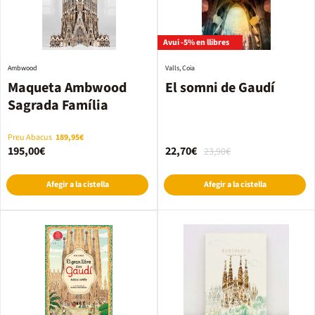
Avui -5% en llibres
Ambwood
Valls, Coia
Maqueta Ambwood
El somni de Gaudí
Sagrada Família
Preu Abacus
189,95€
195,00€
22,70€
23,90€
Afegir a la cistella
Afegir a la cistella