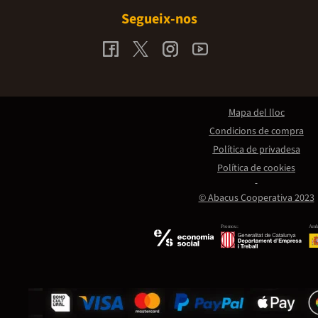
Segueix-nos
Mapa del lloc
Condicions de compra
Política de privadesa
Política de cookies
© Abacus Cooperativa 2023
Promou:
Amb 