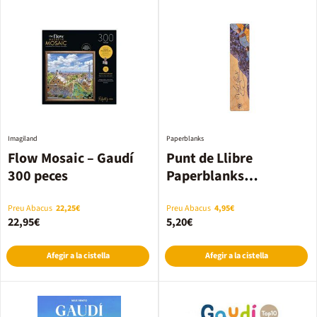
Imagiland
Paperblanks
Flow Mosaic – Gaudí
Punt de Llibre
300 peces
Paperblanks
''Manuscrit de Reus''
de Gaudí
Preu Abacus
22,25€
Preu Abacus
4,95€
22,95€
5,20€
Afegir a la cistella
Afegir a la cistella