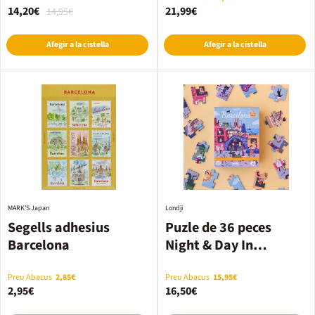
14,20€
21,99€
14,95€
Afegir a la cistella
Afegir a la cistella
MARK'S Japan
Londji
Segells adhesius
Puzle de 36 peces
Barcelona
Night & Day In
Barcelona
Preu Abacus
2,85€
Preu Abacus
15,95€
2,95€
16,50€