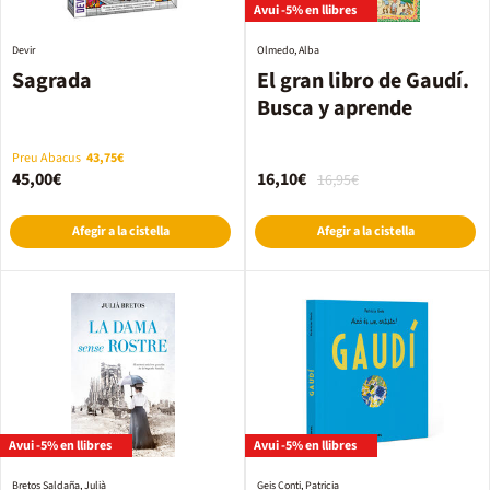
Avui -5% en llibres
Devir
Olmedo, Alba
Sagrada
El gran libro de Gaudí.
Busca y aprende
Preu Abacus
43,75€
45,00€
16,10€
16,95€
Afegir a la cistella
Afegir a la cistella
Avui -5% en llibres
Avui -5% en llibres
Bretos Saldaña, Julià
Geis Conti, Patricia