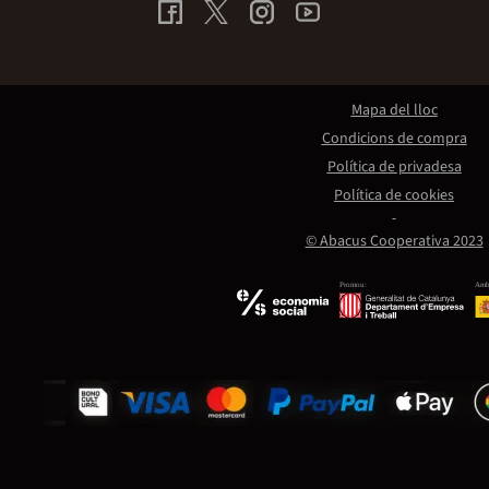
Mapa del lloc
Condicions de compra
Política de privadesa
Política de cookies
© Abacus Cooperativa 2023
Promou:
Amb 