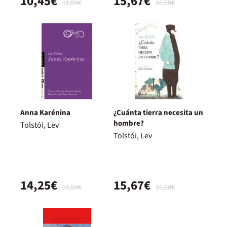
10,45€
15,67€
11,00€
16,50€
Anna Karénina
¿Cuánta tierra necesita un
hombre?
Tolstói, Lev
Tolstói, Lev
14,25€
15,67€
15,00€
16,50€