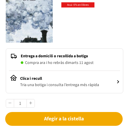
Avui -5% en llibres
Entrega a domicili o recollida a botiga
Compra ara i ho rebràs dimarts 11 agost
Clica i recull
Tria una botiga i consulta l’entrega més ràpida
Afegir a la cistella