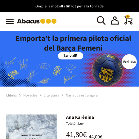
Omple la motxilla 🎒 Tot per a la tornada
0
Emporta’t la primera pilota oficial
del Barça Femení
Llibres
Novel·les
Literatura
Narrativa estrangera
Ana Karénina
Tolstói, Lev
41,80€
44,00€