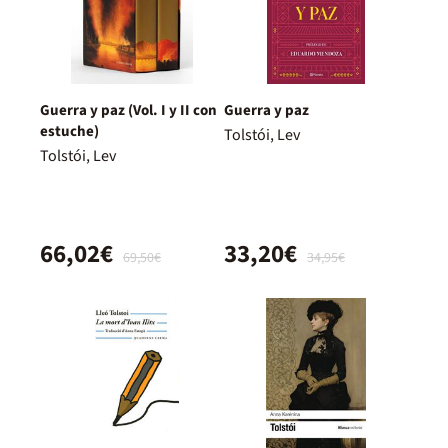
Guerra y paz (Vol. I y II con
Guerra y paz
estuche)
Tolstói, Lev
Tolstói, Lev
66,02€
33,20€
69,50€
34,95€