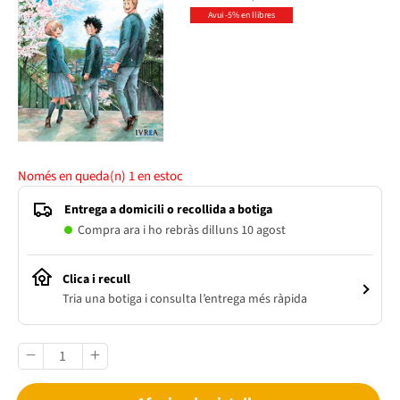
Avui -5% en llibres
Només en queda(n)
1
en estoc
Entrega a domicili o recollida a botiga
Compra ara i ho rebràs dilluns 10 agost
Clica i recull
Tria una botiga i consulta l’entrega més ràpida