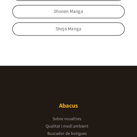
Shonen Manga
Shojo Manga
Abacus
Sobre nosaltres
Qualitat i medi ambient
Buscador de botigues