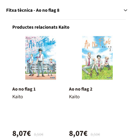
Fitxa tècnica - Ao no flag 8
Productes relacionats Kaito
Ao no flag 1
Ao no flag 2
Kaito
Kaito
8,07€
8,07€
8,50€
8,50€