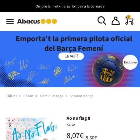
Omple la motxilla 🎒 Tot per a la tornada
0
Emporta’t la primera pilota oficial
del Barça Femení
Llibres
Còmic
Còmic i manga
Shonen Manga
Ao no flag 8
Kaito
8,07€
8,50€