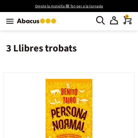
Omple la motxilla 🎒 Tot per a la tornada
0
3 Llibres trobats