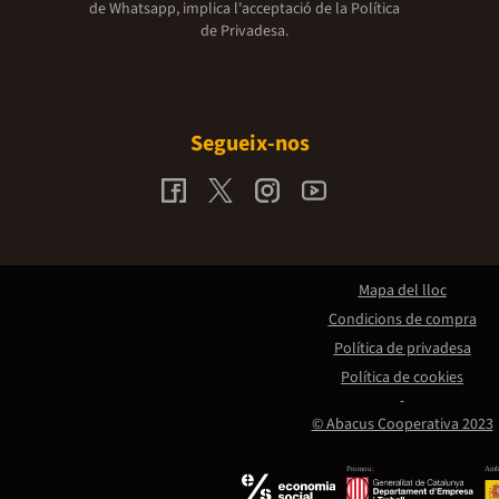
de Whatsapp, implica l'acceptació de la
Política
de Privadesa.
Segueix-nos
Mapa del lloc
Condicions de compra
Política de privadesa
Política de cookies
© Abacus Cooperativa 2023
Promou:
Amb 