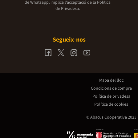
de Whatsapp, implica l'acceptació de la
Política
de Privadesa.
Segueix-nos
Mapa del lloc
Condicions de compra
Política de privadesa
Política de cookies
© Abacus Cooperativa 2023
Promou:
Amb 