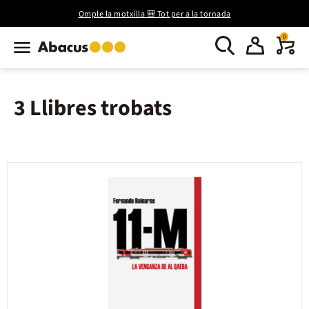
Omple la motxilla 🎒 Tot per a la tornada
0
3 Llibres trobats