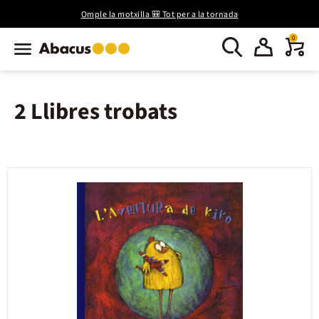
Omple la motxilla 🎒 Tot per a la tornada
0
2 Llibres trobats