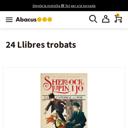
Omple la motxilla 🎒 Tot per a la tornada
0
24 Llibres trobats