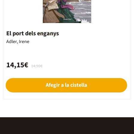
El port dels enganys
Adler, Irene
14,15€
14,90€
Afegir a la cistella