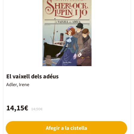
El vaixell dels adéus
Adler, Irene
14,15€
14,90€
Afegir a la cistella