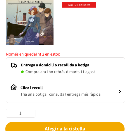
Avui -5% en llibres
Només en queda(n)
2
en estoc
Entrega a domicili o recollida a botiga
Compra ara i ho rebràs dimarts 11 agost
Clica i recull
Tria una botiga i consulta l’entrega més ràpida
Afegir a la cistella