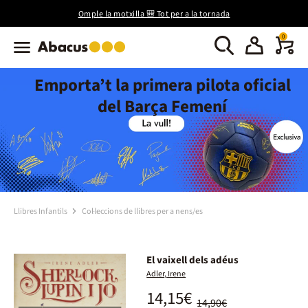
Omple la motxilla 🎒 Tot per a la tornada
0
Emporta’t la primera pilota oficial
del Barça Femení
Llibres Infantils
Col·leccions de llibres per a nens/es
El vaixell dels adéus
Adler, Irene
14,15€
14,90€