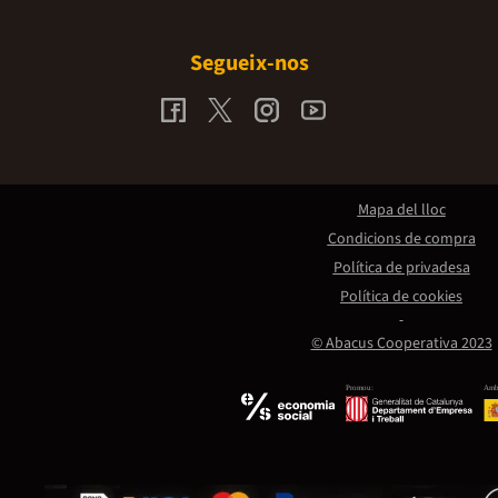
Segueix-nos
Mapa del lloc
Condicions de compra
Política de privadesa
Política de cookies
© Abacus Cooperativa 2023
Promou:
Amb 