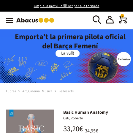
Omple la motxilla 🎒 Tot per a la tornada
0
Emporta’t la primera pilota oficial
del Barça Femení
Llibres
Art, Cinema i Música
Belles arts
Basic Human Anatomy
Osti, Roberto
33,20€
34,95€