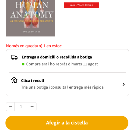
Avui -5% en llibres
Només en queda(n)
1
en estoc
Entrega a domicili o recollida a botiga
Compra ara i ho rebràs dimarts 11 agost
Clica i recull
Tria una botiga i consulta l’entrega més ràpida
Afegir a la cistella