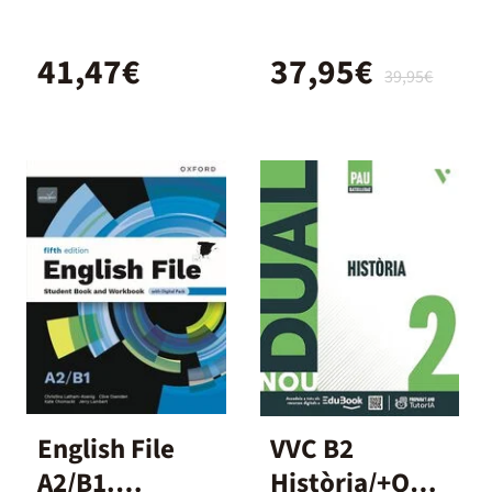
Book with
Dual
Ebook
41,47€
37,95€
39,95€
English File
VVC B2
A2/B1.
Història/+QA+