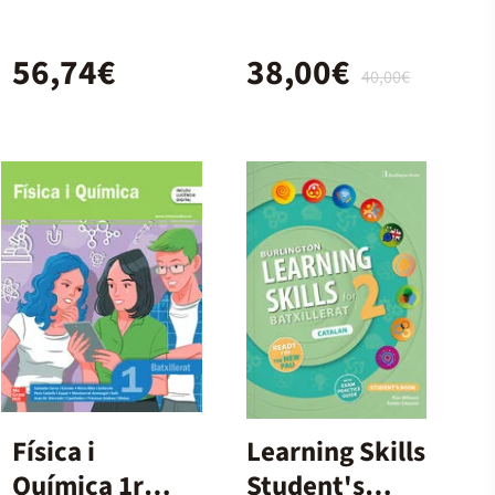
Workbook +
Bach.
Digital (With
56,74€
38,00€
Key Pack)
40,00€
Física i
Learning Skills
Química 1r
Student's