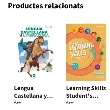
Productes relacionats
Lengua
Learning Skills
Castellana y
Student's
Literatura – 1º
Book - 1º
Aavv
Aavv