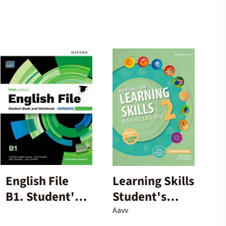
English File
Learning Skills
B1. Student's
Student's
Book and
Book - 2º
Aavv