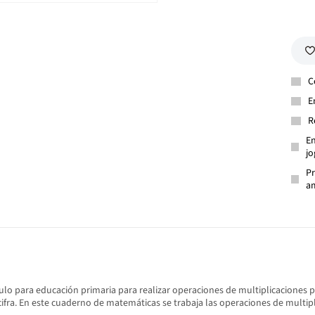
C
E
R
En
jo
Pr
am
lo para educación primaria para realizar operaciones de multiplicaciones p
fra. En este cuaderno de matemáticas se trabaja las operaciones de multiplic