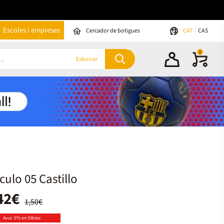
Escoles i empreses
Cercador de botigues
CAT
CAS
0
Esborrar
culo 05 Castillo
42€
1,50€
Avui -5% en llibres