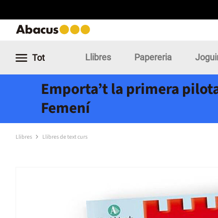
Llibres
Papereria
Jogui
Tot
Emporta’t la primera pilota
Femení
Llibres
Llibres de text curs