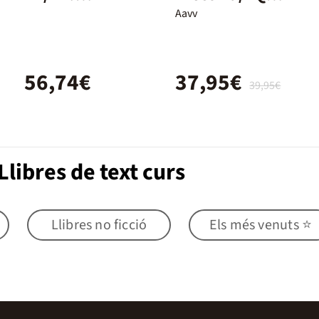
Student's
DG/DUAL/26
Aavv
Book and
Workbook +
56,74€
37,95€
Digital
39,95€
(Without Key
Pack)
libres de text curs
Llibres no ficció
Els més venuts ⭐