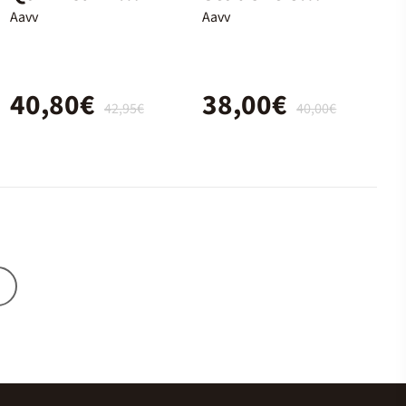
Batxillerat
Book - 2n
Aavv
Aavv
Batx.
40,80€
38,00€
42,95€
40,00€