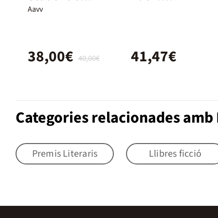
Book - 1r Batx.
Student's
Aavv
Book with
Ebook
38,00€
41,47€
40,00€
Categories relacionades amb L
Premis Literaris
Llibres ficció