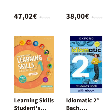
y 2º
Bach.
Bachillerato –
47,02€
38,00€
Nuevo
49,50€
40,00€
Proyecto
Delfos
Learning Skills
Idiomatic 2º
Student's
Bach.