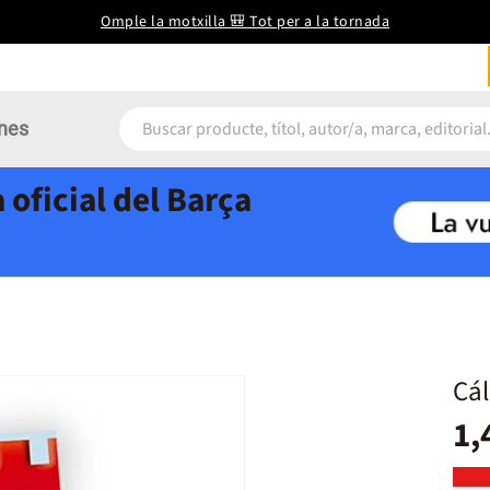
Omple la motxilla 🎒 Tot per a la tornada
nes
 oficial del Barça
Cál
1,