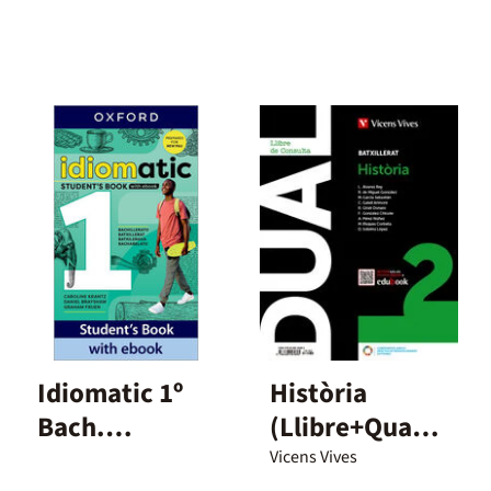
Idiomatic 1º
Història
Bach.
(Llibre+Quade
Student's
rn+Digital)
Vicens Vives