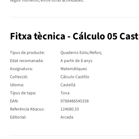
seguir números, entre otras actividades.
Fitxa tècnica - Cálculo 05 Cast
Tipus de producte:
Quaderns Estiu/Reforç
Edat recomanada:
A partir de 8 anys
Assignatura:
Matemàtiques
Col·lecció:
Cálculo Castillo
Idioma:
Castellà
Tipus de tapa:
Tova
EAN:
9788486545338
Referència Abacus:
124680.33
Editorial:
Arcada