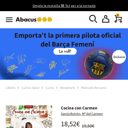
Omple la motxilla 🎒 Tot per a la tornada
0
Emporta’t la primera pilota oficial
del Barça Femení
Llibres
Cuina i Salut
Cuina
Receptaris
Manuals de cuina
Cocina con Carmen
García Butrón, Mª del Carmen
18,52€
19,50€