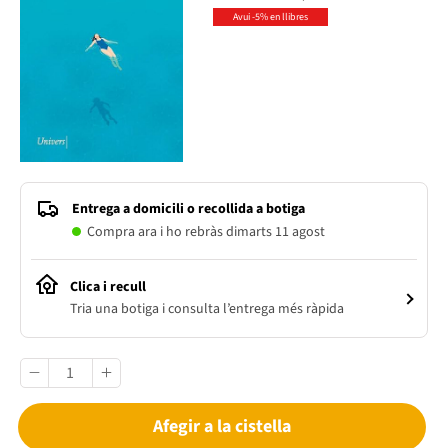
Avui -5% en llibres
Entrega a domicili o recollida a botiga
Compra ara i ho rebràs dimarts 11 agost
Clica i recull
Tria una botiga i consulta l’entrega més ràpida
Afegir a la cistella