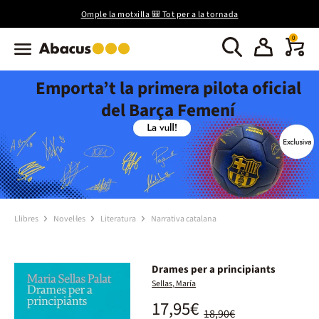
Omple la motxilla 🎒 Tot per a la tornada
0
Emporta’t la primera pilota oficial
del Barça Femení
Llibres
Novel·les
Literatura
Narrativa catalana
Drames per a principiants
Sellas, María
17,95€
18,90€