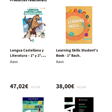
Productes relacionats
Lengua Castellana y
Learning Skills Student's
Literatura – 1º y 2º
Book - 1º Bach.
Bachillerato – Nuevo
Aavv
Aavv
Proyecto Delfos
47,02€
38,00€
49,50€
40,00€