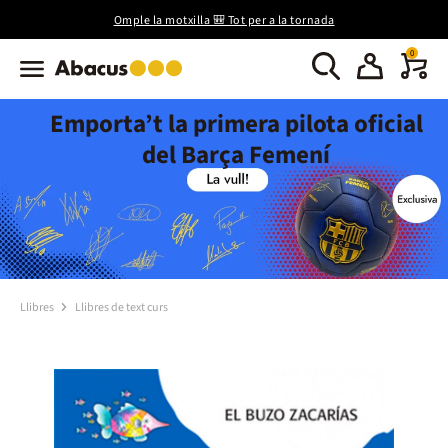
Omple la motxilla 🎒 Tot per a la tornada
0
Emporta’t la primera pilota oficial
del Barça Femení
Llibres
Llibres de text curs