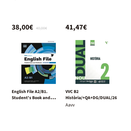
38,00€
41,47€
40,00€
English File A2/B1.
VVC B2
Student's Book and
Història/+QA+DG/DUAL/26
Workbook + Digital
Aavv
(Without Key Pack)