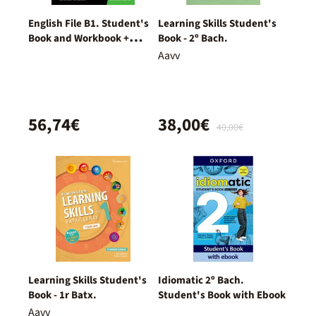
English File B1. Student's
Learning Skills Student's
Book and Workbook +
Book - 2º Bach.
Digital (With Key Pack)
Aavv
56,74€
38,00€
40,00€
Learning Skills Student's
Idiomatic 2º Bach.
Book - 1r Batx.
Student's Book with Ebook
Aavv