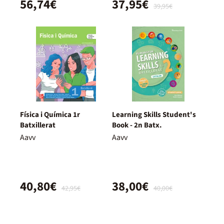
56,74€
37,95€
39,95€
Física i Química 1r
Learning Skills Student's
Batxillerat
Book - 2n Batx.
Aavv
Aavv
40,80€
38,00€
42,95€
40,00€