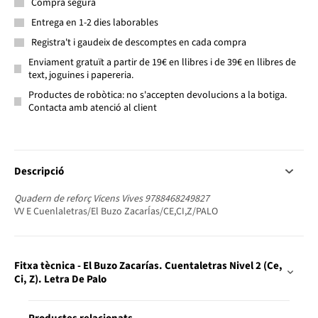
Compra segura
Entrega en 1-2 dies laborables
Registra't i gaudeix de descomptes en cada compra
Enviament gratuït a partir de 19€ en llibres i de 39€ en llibres de
text, joguines i papereria.
Productes de robòtica: no s'accepten devolucions a la botiga.
Contacta amb atenció al client
Descripció
Quadern de reforç Vicens Vives 9788468249827
VV E Cuenlaletras/El Buzo ZacarÍas/CE,CI,Z/PALO
Fitxa tècnica - El Buzo Zacarías. Cuentaletras Nivel 2 (Ce,
Ci, Z). Letra De Palo