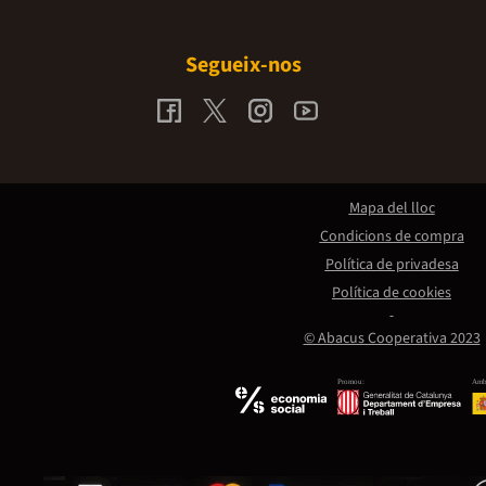
Segueix-nos
Mapa del lloc
Condicions de compra
Política de privadesa
Política de cookies
© Abacus Cooperativa 2023
Promou:
Amb 