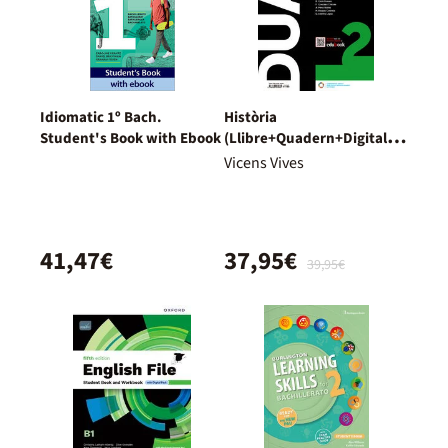
Idiomatic 1º Bach.
Història
Student's Book with Ebook
(Llibre+Quadern+Digital)
Dual
Vicens Vives
41,47€
37,95€
39,95€