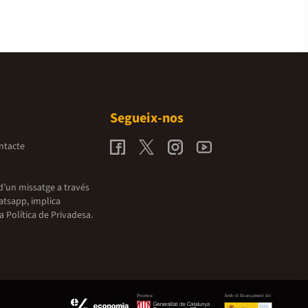
Segueix-nos
ntacte
d’un missatge a través
atsapp, implica
la
Política de Privadesa.
Promou:
Amb el finançament de: