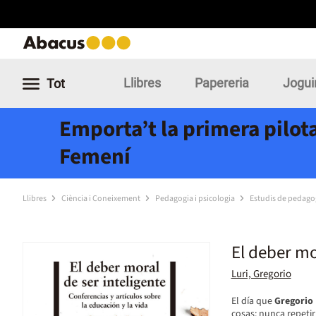
Llibres
Papereria
Jogui
Tot
Emporta’t la primera pilota
Femení
Llibres
Ciència i Coneixement
Pedagogia i psicologia
Estudis de pedago
El deber mo
Luri, Gregorio
El día que
Gregorio 
cosas: nunca repetir