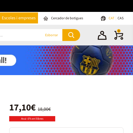
Escoles i empreses
Cercador de botigues
CAT
CAS
0
Esborrar
17,10€
18,00€
Avui -5% en llibres