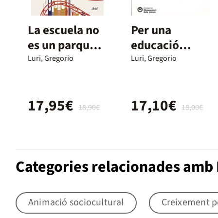
La escuela no
Per una
es un parque
educació
de atracciones
republicana:
Luri, Gregorio
Luri, Gregorio
escola i v
17,95€
17,10€
18,90€
18,00€
Categories relacionades amb 
Animació sociocultural
Creixement p