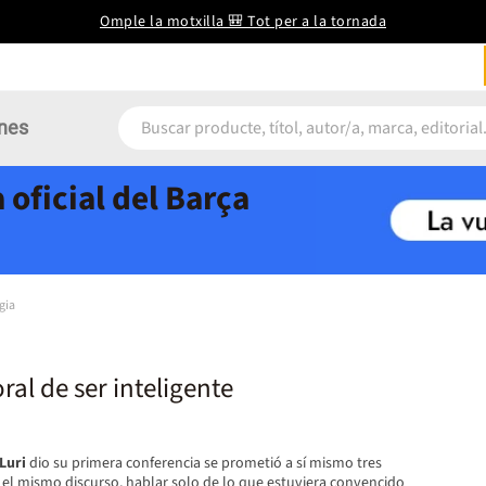
Omple la motxilla 🎒 Tot per a la tornada
nes
 oficial del Barça
gia
ral de ser inteligente
Luri
dio su primera conferencia se prometió a sí mismo tres
 el mismo discurso, hablar solo de lo que estuviera convencido