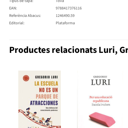
Tipus de tapa:
Tova
EAN:
9788417376116
Referència Abacus:
1246490.59
Editorial:
Plataforma
Productes relacionats Luri, G