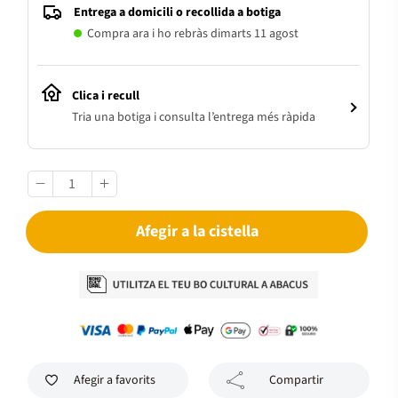
Entrega a domicili o recollida a botiga
Compra ara i ho rebràs dimarts 11 agost
Clica i recull
Tria una botiga i consulta l’entrega més ràpida
Afegir a la cistella
Afegir a favorits
Compartir