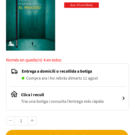
Avui -5% en llibres
Només en queda(n)
4
en estoc
Entrega a domicili o recollida a botiga
Compra ara i ho rebràs dimarts 11 agost
Clica i recull
Tria una botiga i consulta l’entrega més ràpida