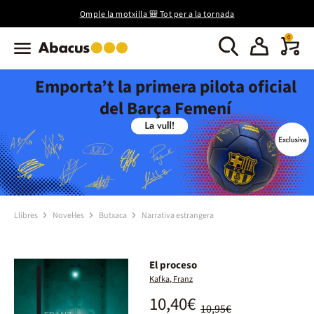
Omple la motxilla 🎒 Tot per a la tornada
0
Emporta’t la primera pilota oficial
del Barça Femení
Llibres
Novel·les
Butxaca
Narrativa estrangera
El proceso
Kafka, Franz
10,40€
10,95€