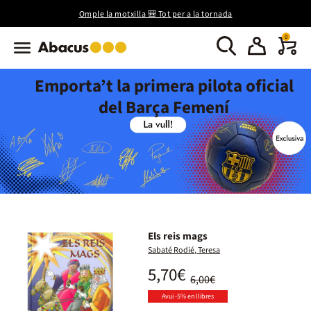
Omple la motxilla 🎒 Tot per a la tornada
0
Emporta’t la primera pilota oficial
del Barça Femení
Els reis mags
Sabaté Rodié, Teresa
5,70€
6,00€
Avui -5% en llibres