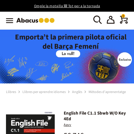
Omple la motxilla 🎒 Tot per a la tornada
0
Emporta’t la primera pilota oficial
del Barça Femení
Llibres
Llibres per aprendre idiomes
Anglès
Mètodes d'aprenentatge
English File C1.1 Sbwb W/O Key
4Ed
Aavv