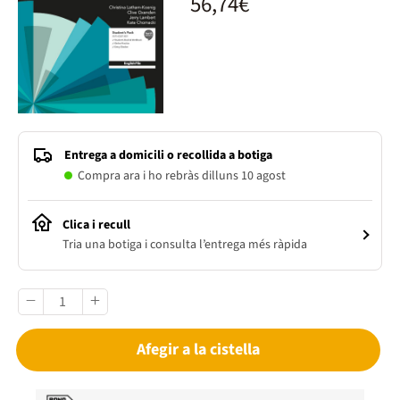
56,74€
Entrega a domicili o recollida a botiga
Compra ara i ho rebràs dilluns 10 agost
Clica i recull
Tria una botiga i consulta l’entrega més ràpida
Afegir a la cistella