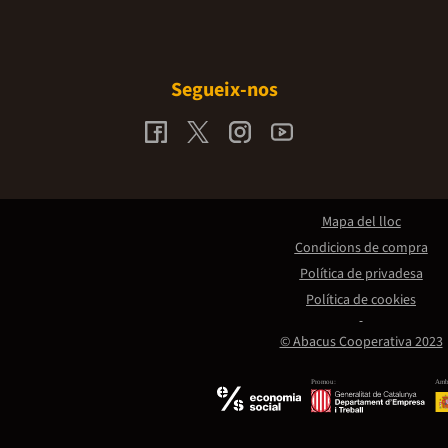
Segueix-nos
Mapa del lloc
Condicions de compra
Política de privadesa
Política de cookies
© Abacus Cooperativa 2023
Promou:
Amb 