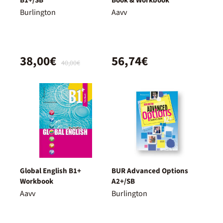
B1+/SB
Book & Workbook
Burlington
Aavv
38,00€
56,74€
40,00€
Global English B1+
BUR Advanced Options
Workbook
A2+/SB
Aavv
Burlington