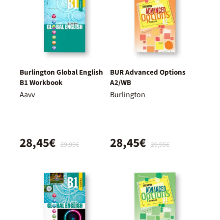
Burlington Global English
BUR Advanced Options
B1 Workbook
A2/WB
Aavv
Burlington
28,45€
28,45€
29,95€
29,95€