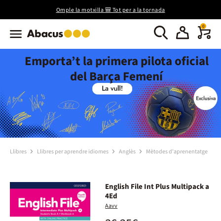
Omple la motxilla 🎒 Tot per a la tornada
0
Emporta’t la primera pilota oficial
del Barça Femení
Llibres
Llibres per aprendre idiomes
Anglès
Mètodes d'aprenentatge
English File Int Plus Multipack a
4Ed
Aavv