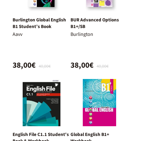
Burlington Global English
BUR Advanced Options
B1 Student’s Book
B1+/SB
Aavv
Burlington
38,00€
38,00€
40,00€
40,00€
English File C1.1 Student's
Global English B1+