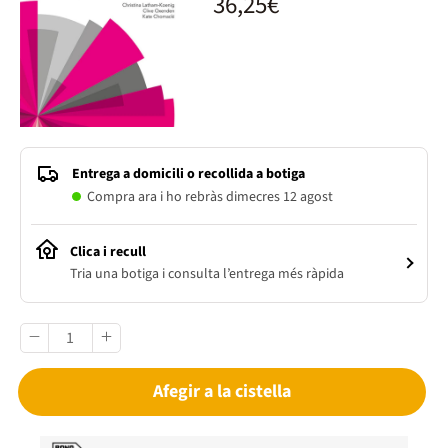
36,25€
Entrega a domicili o recollida a botiga
Compra ara i ho rebràs dimecres 12 agost
Clica i recull
Tria una botiga i consulta l’entrega més ràpida
Afegir a la cistella