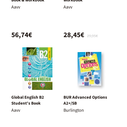
Book & Workbook
Workbook
Aavv
Aavv
56,74€
28,45€
29,95€
Global English B2
BUR Advanced Options
Student's Book
A2+/SB
Aavv
Burlington