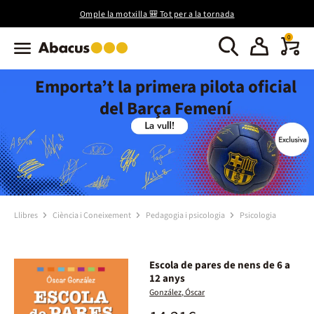
Omple la motxilla 🎒 Tot per a la tornada
0
Emporta’t la primera pilota oficial
del Barça Femení
Llibres
Ciència i Coneixement
Pedagogia i psicologia
Psicologia
Escola de pares de nens de 6 a
12 anys
González, Óscar