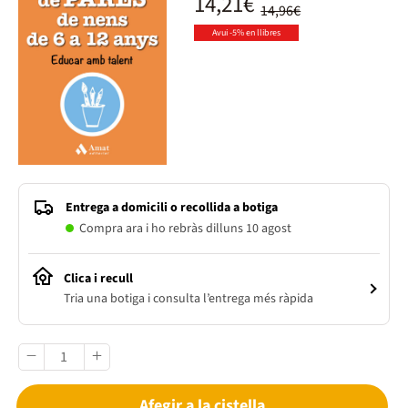
14,21€
14,96€
Avui -5% en llibres
Entrega a domicili o recollida a botiga
Compra ara i ho rebràs dilluns 10 agost
Clica i recull
Tria una botiga i consulta l’entrega més ràpida
Afegir a la cistella