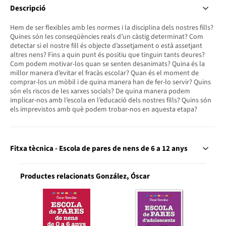
Descripció
Hem de ser flexibles amb les normes i la disciplina dels nostres fills?
Quines són les conseqüències reals d’un càstig determinat? Com
detectar si el nostre fill és objecte d’assetjament o està assetjant
altres nens? Fins a quin punt és positiu que tinguin tants deures?
Com podem motivar-los quan se senten desanimats? Quina és la
millor manera d’evitar el fracàs escolar? Quan és el moment de
comprar-los un mòbil i de quina manera han de fer-lo servir? Quins
són els riscos de les xarxes socials? De quina manera podem
implicar-nos amb l’escola en l’educació dels nostres fills? Quins són
els imprevistos amb què podem trobar-nos en aquesta etapa?
Fitxa tècnica - Escola de pares de nens de 6 a 12 anys
Productes relacionats González, Óscar