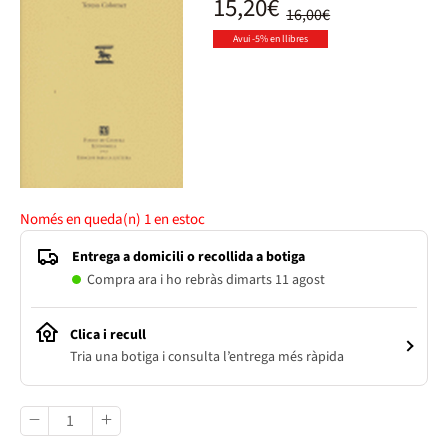
15,20€
16,00€
Avui -5% en llibres
Només en queda(n)
1
en estoc
Entrega a domicili o recollida a botiga
Compra ara i ho rebràs dimarts 11 agost
Clica i recull
Tria una botiga i consulta l’entrega més ràpida