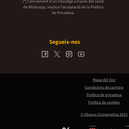
(*) L'enviament d’un missatge a través del canal
de Whatsapp, implica l'acceptació de la
Política
de Privadesa.
Segueix-nos
Mapa del lloc
Condicions de compra
Política de privadesa
Política de cookies
© Abacus Cooperativa 2023
Promou:
Amb 