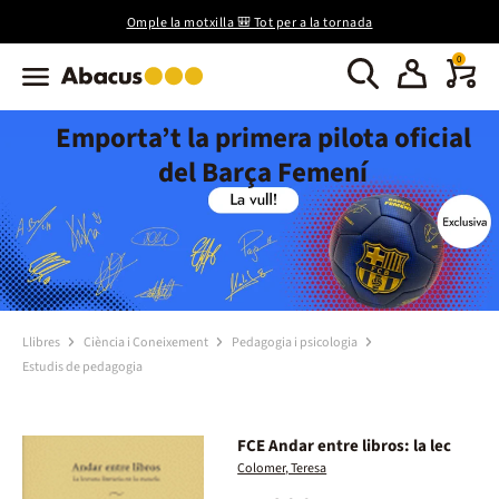
Omple la motxilla 🎒 Tot per a la tornada
0
Emporta’t la primera pilota oficial
del Barça Femení
Llibres
Ciència i Coneixement
Pedagogia i psicologia
Estudis de pedagogia
FCE Andar entre libros: la lec
Colomer, Teresa