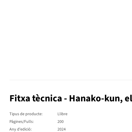
Fitxa tècnica - Hanako-kun, e
Tipus de producte:
Llibre
Pàgines/Fulls:
200
Any d'edició:
2024