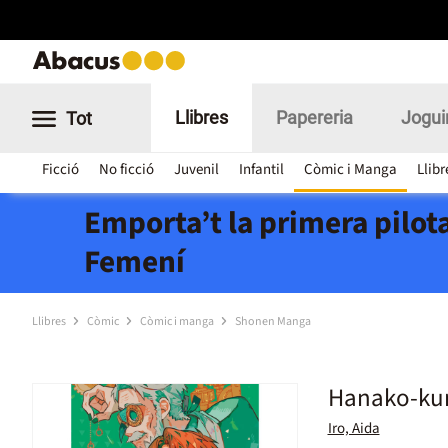
Llibres
Papereria
Jogui
Tot
Ficció
No ficció
Juvenil
Infantil
Còmic i Manga
Llibr
Emporta’t la primera pilota
Femení
Llibres
Còmic
Còmic i manga
Shonen Manga
Hanako-kun,
Iro, Aida