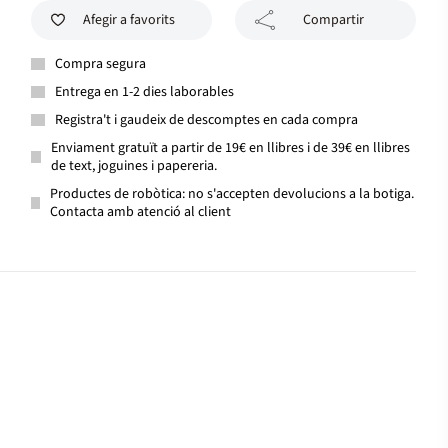
Afegir a favorits
Compartir
Compra segura
Entrega en 1-2 dies laborables
Registra't i gaudeix de descomptes en cada compra
Enviament gratuït a partir de 19€ en llibres i de 39€ en llibres
de text, joguines i papereria.
Productes de robòtica: no s'accepten devolucions a la botiga.
Contacta amb atenció al client