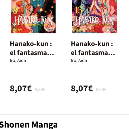
Hanako-kun :
Hanako-kun :
el fantasma
el fantasma
del lavabo 8
del lavabo 13
Iro, Aida
Iro, Aida
8,07€
8,07€
8,50€
8,50€
b Shonen Manga