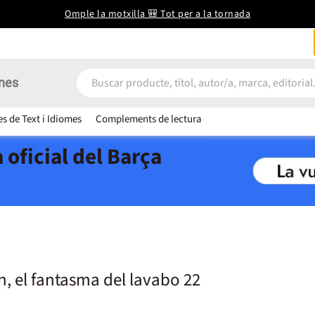
Omple la motxilla 🎒 Tot per a la tornada
nes
es de Text i Idiomes
Complements de lectura
 oficial del Barça
 el fantasma del lavabo 22