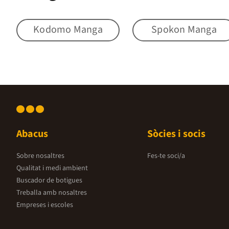
Kodomo Manga
Spokon Manga
Abacus
Sòcies i socis
Sobre nosaltres
Fes-te soci/a
Qualitat i medi ambient
Buscador de botigues
Treballa amb nosaltres
Empreses i escoles