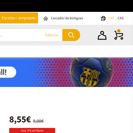
Escoles i empreses
Cercador de botigues
CAT
CAS
0
Esborrar
8,55€
9,00€
Avui -5% en llibres