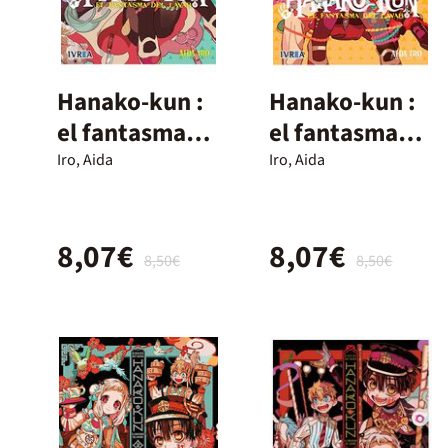
Hanako-kun :
Hanako-kun :
el fantasma
el fantasma
del lavabo 2
del lavabo 5
Iro, Aida
Iro, Aida
8,07€
8,07€
8,50€
8,50€