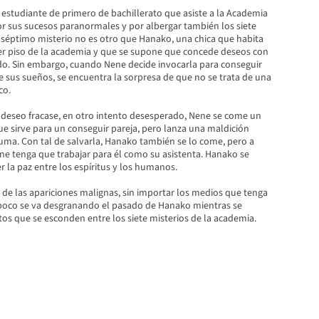
 estudiante de primero de bachillerato que asiste a la Academia
sus sucesos paranormales y por albergar también los siete
l séptimo misterio no es otro que Hanako, una chica que habita
cer piso de la academia y que se supone que concede deseos con
do. Sin embargo, cuando Nene decide invocarla para conseguir
e sus sueños, se encuentra la sorpresa de que no se trata de una
co.
deseo fracase, en otro intento desesperado, Nene se come un
e sirve para un conseguir pareja, pero lanza una maldición
uma. Con tal de salvarla, Hanako también se lo come, pero a
e tenga que trabajar para él como su asistenta. Hanako se
 la paz entre los espíritus y los humanos.
 de las apariciones malignas, sin importar los medios que tenga
a poco se va desgranando el pasado de Hanako mientras se
os que se esconden entre los siete misterios de la academia.