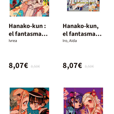
Hanako-kun :
Hanako-kun,
el fantasma
el fantasma
del lavabo 6
del lavabo 15
Ivrea
Iro, Aida
8,07€
8,07€
8,50€
8,50€