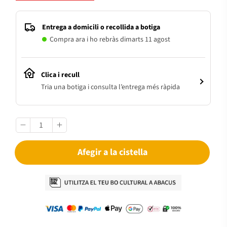
Entrega a domicili o recollida a botiga
Compra ara i ho rebràs dimarts 11 agost
Clica i recull
Tria una botiga i consulta l’entrega més ràpida
Afegir a la cistella