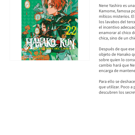
Nene Yashiro es una
Kamome, famosa por 
míticos misterios. E
los lavabos del ter
el incentivo adecua
enamorar al chico d
chica, sino de un chi
Después de que ese 
objeto de Hanako qu
sobre quien lo cons
cambio hará que Nen
encarga de mantener
Para ello se deshace
que utilizar. Poco 
descubren los secret