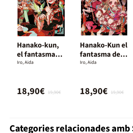
Hanako-kun,
Hanako-Kun el
el fantasma
fantasma del
del lavabo
lavabo
Iro, Aida
Iro, Aida
Aidai
18,90€
18,90€
19,90€
19,90€
Categories relacionades am