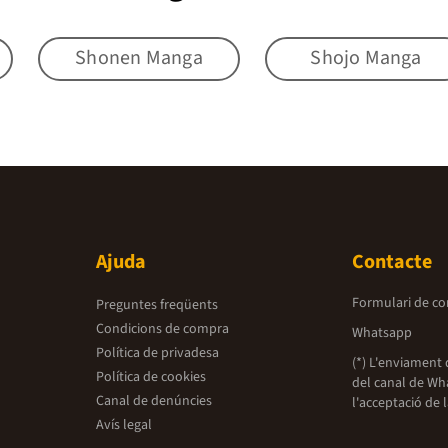
Shonen Manga
Shojo Manga
Ajuda
Contacte
Formulari de co
Preguntes freqüents
Condicions de compra
Whatsapp
Política de privadesa
(*) L'enviament 
Política de cookies
del canal de Wh
Canal de denúncies
l'acceptació de 
Avís legal