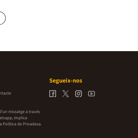
Segueix-nos
ntacte
d’un missatge a través
atsapp, implica
la
Política de Privadesa.