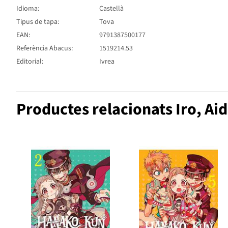
Idioma:
Castellà
Tipus de tapa:
Tova
EAN:
9791387500177
Referència Abacus:
1519214.53
Editorial:
Ivrea
Productes relacionats Iro, Ai