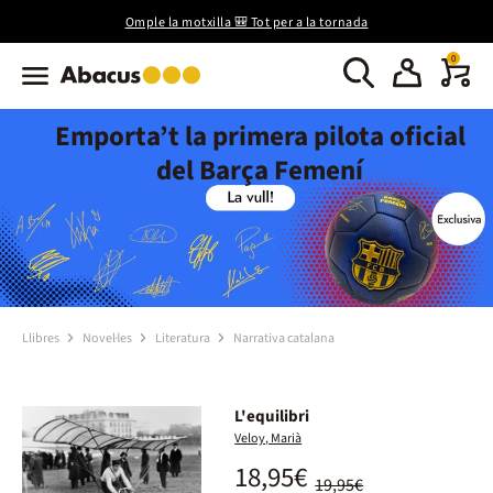
Omple la motxilla 🎒 Tot per a la tornada
0
Emporta’t la primera pilota oficial
del Barça Femení
Llibres
Novel·les
Literatura
Narrativa catalana
L'equilibri
Veloy, Marià
18,95€
19,95€