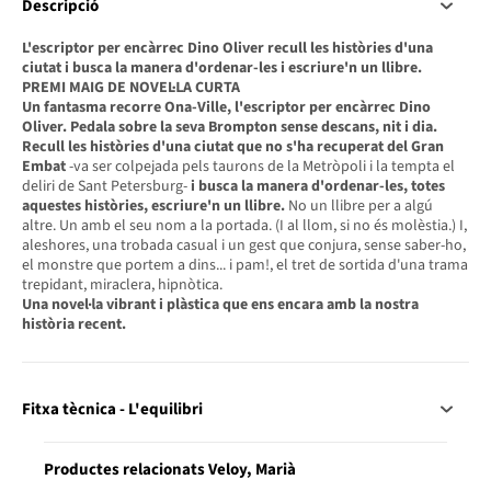
Descripció
L'escriptor per encàrrec Dino Oliver recull les històries d'una
ciutat i busca la manera d'ordenar-les i escriure'n un llibre.
PREMI MAIG DE NOVEL·LA CURTA
Un fantasma recorre Ona-Ville, l'escriptor per encàrrec Dino
Oliver. Pedala sobre la seva Brompton sense descans, nit i dia.
Recull les històries d'una ciutat que no s'ha recuperat del Gran
Embat
-va ser colpejada pels taurons de la Metròpoli i la tempta el
deliri de Sant Petersburg-
i busca la manera d'ordenar-les, totes
aquestes històries, escriure'n un llibre.
No un llibre per a algú
altre. Un amb el seu nom a la portada. (I al llom, si no és molèstia.) I,
aleshores, una trobada casual i un gest que conjura, sense saber-ho,
el monstre que portem a dins... i pam!, el tret de sortida d'una trama
trepidant, miraclera, hipnòtica.
Una novel·la vibrant i plàstica que ens encara amb la nostra
història recent.
Fitxa tècnica - L'equilibri
Productes relacionats Veloy, Marià