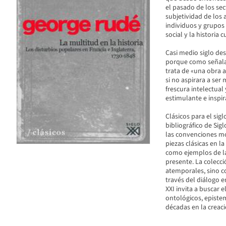
el pasado de los sec
subjetividad de los 
individuos y grupos 
social y la historia
Casi medio siglo des
porque como señala 
trata de «una obra a
si no aspirara a ser
frescura intelectual
estimulante e inspir
Clásicos para el sig
bibliográfico de Sigl
las convenciones mo
piezas clásicas en 
como ejemplos de la
presente. La colecc
atemporales, sino co
través del diálogo e
XXI invita a buscar
ontológicos, episte
décadas en la creac