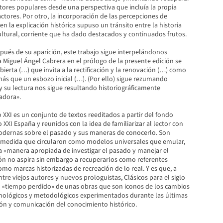
tores populares desde una perspectiva que incluía la propia
actores. Por otro, la incorporación de las percepciones de
en la explicación histórica supuso un tránsito entre la historia
 cultural, corriente que ha dado destacados y continuados frutos.
pués de su aparición, este trabajo sigue interpelándonos
Miguel Ángel Cabrera en el prólogo de la presente edición se
bierta (…) que invita a la rectificación y la renovación (…) como
 más que un esbozo inicial (…). (Por ello) sigue rezumando
 y su lectura nos sigue resultando historiográficamente
adora».
lo XXI es un conjunto de textos reeditados a partir del fondo
o XXI España y reunidos con la idea de familiarizar al lector con
dernas sobre el pasado y sus maneras de conocerlo. Son
la medida que circularon como modelos universales que emular,
 «manera apropiada de investigar el pasado y manejar el
ión no aspira sin embargo a recuperarlos como referentes
mo marcas historizadas de recreación de lo real. Y es que, a
ntre viejos autores y nuevos prologuistas, Clásicos para el siglo
 el «tiempo perdido» de unas obras que son iconos de los cambios
mológicos y metodológicos experimentados durante las últimas
ión y comunicación del conocimiento histórico.