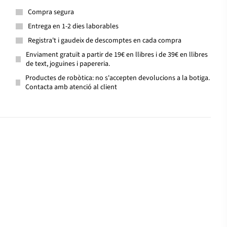
Compra segura
Entrega en 1-2 dies laborables
Registra't i gaudeix de descomptes en cada compra
Enviament gratuït a partir de 19€ en llibres i de 39€ en llibres
de text, joguines i papereria.
Productes de robòtica: no s'accepten devolucions a la botiga.
Contacta amb atenció al client