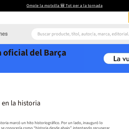
Omple la motxilla 🎒 Tot per a la tornada
nes
 oficial del Barça
en la historia
storia marcó un hito historiográfico. Por un lado, inauguró lo
se conocería como “historia desde abajo”, intentando recuperar