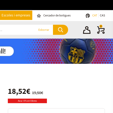
Escoles i empreses
Cercador de botigues
CAT
CAS
0
Esborrar
18,52€
19,50€
Avui -5% en llibres