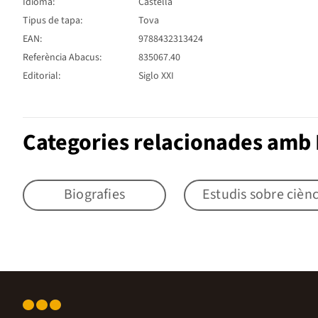
Idioma:
Castellà
Tipus de tapa:
Tova
EAN:
9788432313424
Referència Abacus:
835067.40
Editorial:
Siglo XXI
Categories relacionades amb 
Biografies
Estudis sobre ciènc