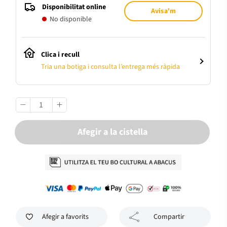
Disponibilitat online
Avisa'm
No disponible
Clica i recull
Tria una botiga i consulta l’entrega més ràpida
Afegir a la cistella
Afegir a favorits
Compartir