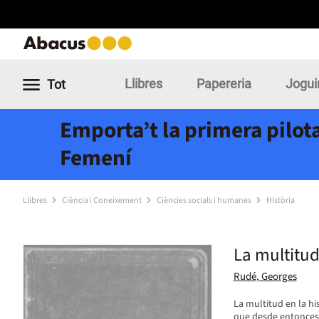
Llibres
Papereria
Jogui
Tot
Emporta’t la primera pilota
Femení
Llibres
Ciència i Coneixement
Ciències socials i humanes
Història
La multitud 
Rudé, Georges
La multitud en la hi
que desde entonces 