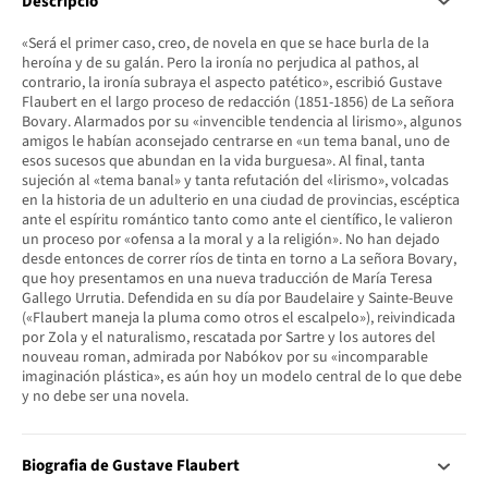
Descripció
«Será el primer caso, creo, de novela en que se hace burla de la
heroína y de su galán. Pero la ironía no perjudica al pathos, al
contrario, la ironía subraya el aspecto patético», escribió Gustave
Flaubert en el largo proceso de redacción (1851-1856) de La señora
Bovary. Alarmados por su «invencible tendencia al lirismo», algunos
amigos le habían aconsejado centrarse en «un tema banal, uno de
esos sucesos que abundan en la vida burguesa». Al final, tanta
sujeción al «tema banal» y tanta refutación del «lirismo», volcadas
en la historia de un adulterio en una ciudad de provincias, escéptica
ante el espíritu romántico tanto como ante el científico, le valieron
un proceso por «ofensa a la moral y a la religión». No han dejado
desde entonces de correr ríos de tinta en torno a La señora Bovary,
que hoy presentamos en una nueva traducción de María Teresa
Gallego Urrutia. Defendida en su día por Baudelaire y Sainte-Beuve
(«Flaubert maneja la pluma como otros el escalpelo»), reivindicada
por Zola y el naturalismo, rescatada por Sartre y los autores del
nouveau roman, admirada por Nabókov por su «incomparable
imaginación plástica», es aún hoy un modelo central de lo que debe
y no debe ser una novela.
Biografia de Gustave Flaubert