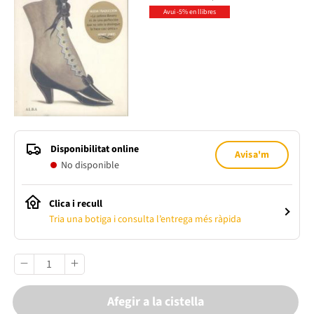
Avui -5% en llibres
Disponibilitat online
Avisa'm
No disponible
Clica i recull
Tria una botiga i consulta l’entrega més ràpida
Afegir a la cistella