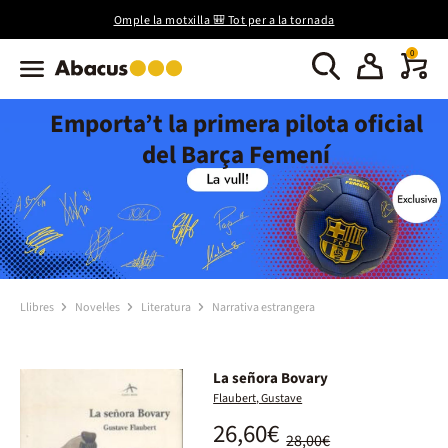
Omple la motxilla 🎒 Tot per a la tornada
0
Emporta’t la primera pilota oficial
del Barça Femení
Llibres
Novel·les
Literatura
Narrativa estrangera
La señora Bovary
Flaubert, Gustave
26,60€
28,00€