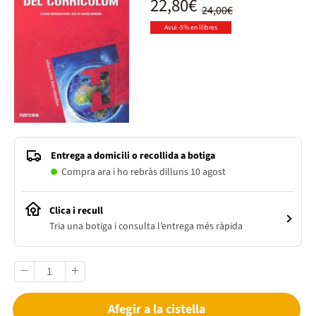
22,80€
24,00€
Avui -5% en llibres
Entrega a domicili o recollida a botiga
Compra ara i ho rebràs dilluns 10 agost
Clica i recull
Tria una botiga i consulta l’entrega més ràpida
Afegir a la cistella