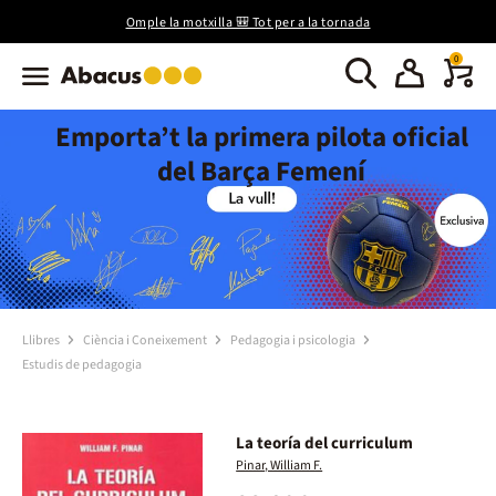
Omple la motxilla 🎒 Tot per a la tornada
0
Emporta’t la primera pilota oficial
del Barça Femení
Llibres
Ciència i Coneixement
Pedagogia i psicologia
Estudis de pedagogia
La teoría del curriculum
Pinar, William F.