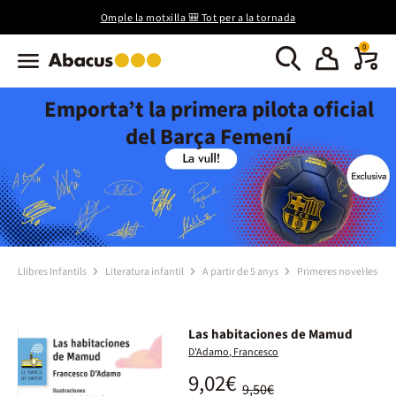
Omple la motxilla 🎒 Tot per a la tornada
0
Emporta’t la primera pilota oficial
del Barça Femení
Llibres Infantils
Literatura infantil
A partir de 5 anys
Primeres novel·les
Las habitaciones de Mamud
D'Adamo, Francesco
9,02€
9,50€