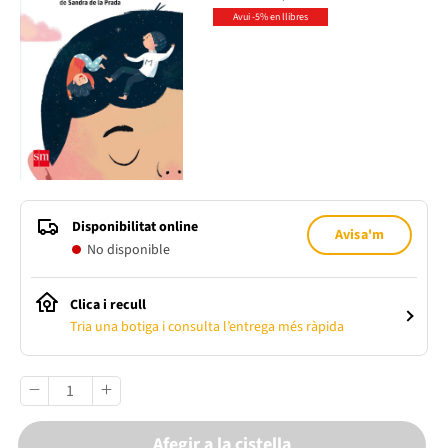
Avui -5% en llibres
Disponibilitat online
Avisa'm
No disponible
Clica i recull
Tria una botiga i consulta l’entrega més ràpida
Afegir a la cistella